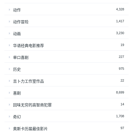
4,328
动作
1,417
动作冒险
3,230
动画
19
华语经典电影推荐
227
单口喜剧
975
历史
22
吉卜力工作室作品
8,699
喜剧
14
回味无穷的高智商犯罪
1,708
奇幻
97
奥斯卡历届最佳影片