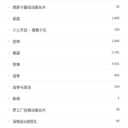
25
奥斯卡最佳动画长片
1,660
家庭
120
少儿节目 – 寓教于乐
2,646
恐怖
2,761
悬疑
4,431
惊悚
642
战争
154
战争与政治
2
新闻
39
梦工厂经典动画长片
94
演唱会&颁奖礼