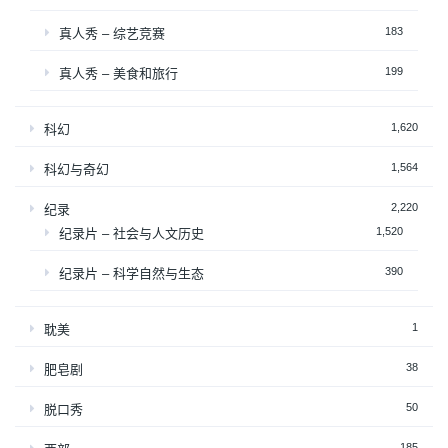
183
真人秀 – 综艺竞赛
199
真人秀 – 美食和旅行
1,620
科幻
1,564
科幻与奇幻
2,220
纪录
1,520
纪录片 – 社会与人文历史
390
纪录片 – 科学自然与生态
1
耽美
38
肥皂剧
50
脱口秀
185