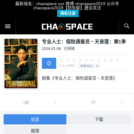
最新域名：chaospace.xyz 微博 chaospace2019 公众号
chaospace2018【防失联】建议关注
捐助注册
专业人士：保险调查员・天音莲：第1季
2026-01-08
已完结
0
剧集《专业人士：保险调查员・天音莲》
0
人评分
你的评分：
0
3
1
信息
下载
报错