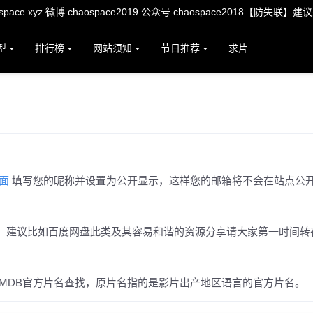
ace.xyz 微博 chaospace2019 公众号 chaospace2018【防失联】建
型
排行榜
网站须知
节日推荐
求片
页面
填写您的昵称并设置为公开显示，这样您的邮箱将不会在站点公
。建议比如百度网盘此类及其容易和谐的资源分享请大家第一时间转
MDB官方片名查找，原片名指的是影片出产地区语言的官方片名。