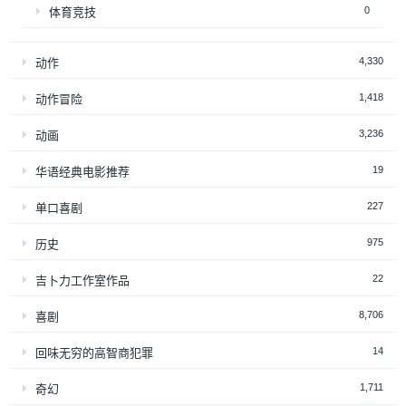
0
体育竞技
4,330
动作
1,418
动作冒险
3,236
动画
19
华语经典电影推荐
227
单口喜剧
975
历史
22
吉卜力工作室作品
8,706
喜剧
14
回味无穷的高智商犯罪
1,711
奇幻