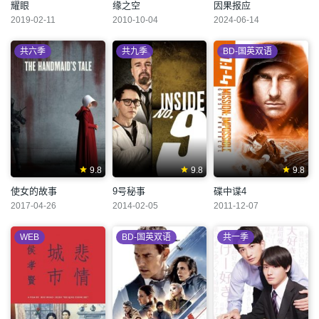
耀眼
缘之空
因果报应
2019-02-11
2010-10-04
2024-06-14
共六季
共九季
BD-国英双语
9.8
9.8
9.8
使女的故事
9号秘事
碟中谍4
2017-04-26
2014-02-05
2011-12-07
WEB
BD-国英双语
共一季