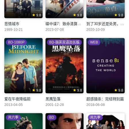
9.8
9.8
9.8
悲情城市
碟中谍7：致命清算（上）
到了30岁还是处男，似乎会变成魔法师
1989-10-21
2023-07-08
2020-10-09
BD-1080P
BD-国英双语加长版
WEB
9.8
9.8
9.8
爱在午夜降临前
黑鹰坠落
超感猎杀：完结特别篇
2013-04-05
2001-12-28
2018-06-08
共六季
BD
共九季