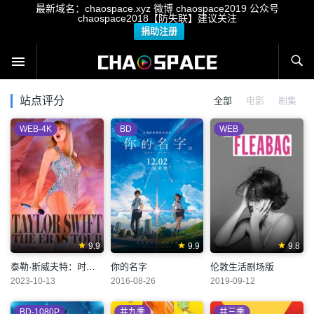
最新域名：chaospace.xyz 微博 chaospace2019 公众号
chaospace2018【防失联】建议关注
捐助注册
站点评分
全部
电影
剧集
WEB-4K
BD
WEB
9.9
9.9
9.8
泰勒·斯威夫特：时代巡回演唱会
你的名字
伦敦生活剧场版
2023-10-13
2016-08-26
2019-09-12
BD-1080P
共九季
共三季