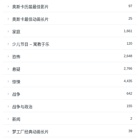
97
奥斯卡历届最佳影片
25
奥斯卡最佳动画长片
1,661
家庭
120
少儿节目 – 寓教于乐
2,648
恐怖
2,766
悬疑
4,435
惊悚
642
战争
155
战争与政治
2
新闻
39
梦工厂经典动画长片