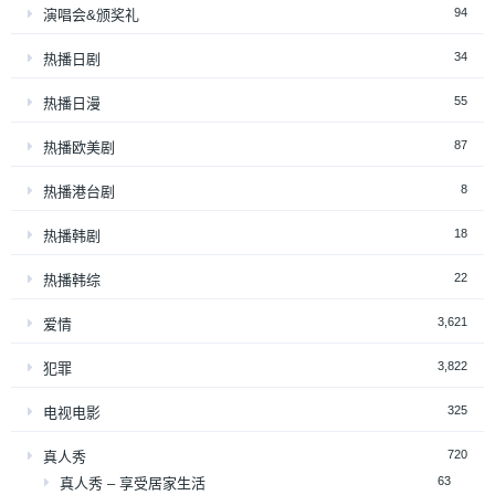
94
演唱会&颁奖礼
34
热播日剧
55
热播日漫
87
热播欧美剧
8
热播港台剧
18
热播韩剧
22
热播韩综
3,621
爱情
3,822
犯罪
325
电视电影
720
真人秀
63
真人秀 – 享受居家生活