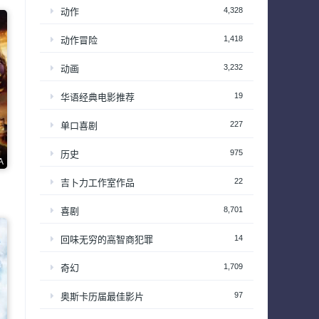
4,328
动作
1,418
动作冒险
3,232
动画
19
华语经典电影推荐
227
单口喜剧
975
历史
A
22
吉卜力工作室作品
8,701
喜剧
14
回味无穷的高智商犯罪
1,709
奇幻
97
奥斯卡历届最佳影片