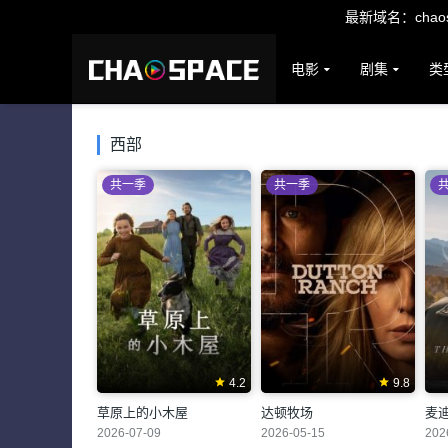
最新域名：chaosp
电影
剧集
类
西部
共一季
共一季
4.2
9.8
草原上的小木屋
达顿牧场
麦
2026-07-09
2026-05-15
202