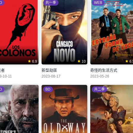
D
共一季
WEB
6.9
10
6.
民者
新型劫匪
奇怪的生活方式
3-10-11
2023-08-17
2023-05-26
D
BD
共二季