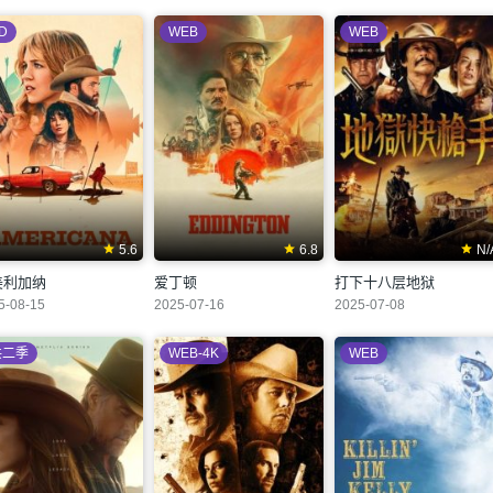
D
WEB
WEB
5.6
6.8
N/
美利加纳
爱丁顿
打下十八层地狱
5-08-15
2025-07-16
2025-07-08
共二季
WEB-4K
WEB