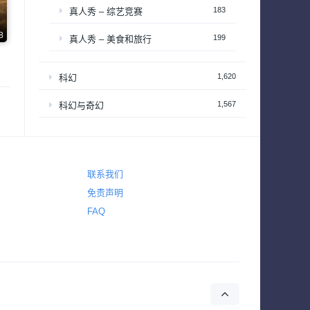
183
真人秀 – 综艺竞赛
8
199
真人秀 – 美食和旅行
1,620
科幻
1,567
科幻与奇幻
2,222
纪录
1,520
纪录片 – 社会与人文历史
联系我们
390
纪录片 – 科学自然与生态
免责声明
FAQ
1
耽美
38
肥皂剧
50
脱口秀
185
西部