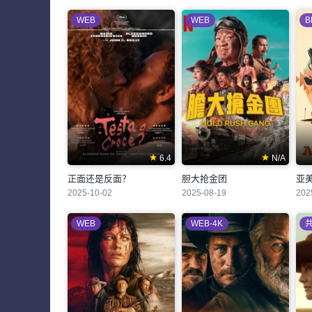
WEB
WEB
B
6.4
N/A
正面还是反面？
胆大抢金团
亚
2025-10-02
2025-08-19
202
WEB
WEB-4K