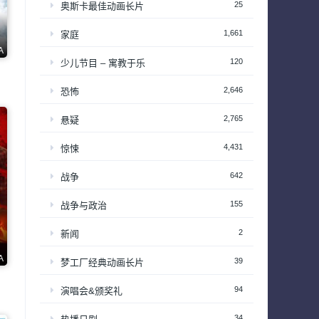
25
奥斯卡最佳动画长片
1,661
家庭
A
120
少儿节目 – 寓教于乐
2,646
恐怖
2,765
悬疑
4,431
惊悚
642
战争
155
战争与政治
2
新闻
A
39
梦工厂经典动画长片
94
演唱会&颁奖礼
34