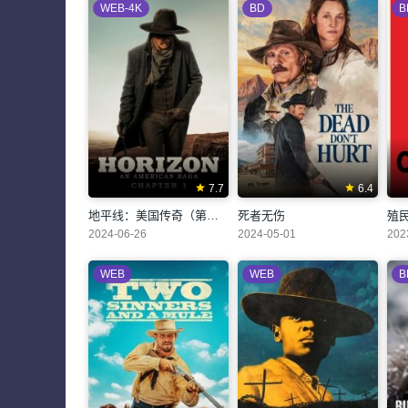
WEB-4K
BD
B
7.7
6.4
地平线：美国传奇（第一部）
死者无伤
殖
2024-06-26
2024-05-01
202
WEB
WEB
B