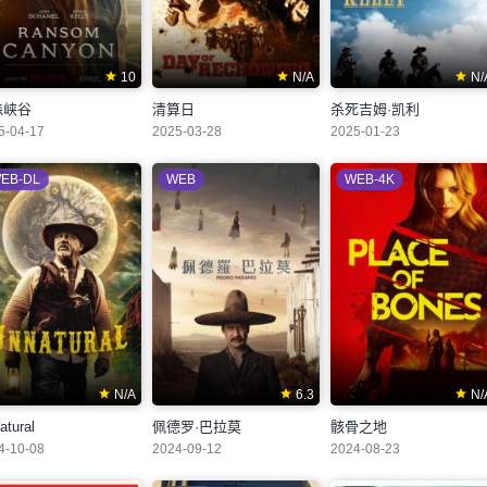
10
N/A
N/
森峡谷
清算日
杀死吉姆·凯利
5-04-17
2025-03-28
2025-01-23
EB-DL
WEB
WEB-4K
N/A
6.3
N/
atural
佩德罗·巴拉莫
骸骨之地
4-10-08
2024-09-12
2024-08-23