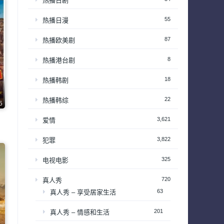
热播日剧
55
热播日漫
87
热播欧美剧
8
热播港台剧
18
热播韩剧
22
热播韩综
5
3,621
爱情
3,822
犯罪
325
电视电影
720
真人秀
63
真人秀 – 享受居家生活
201
真人秀 – 情感和生活