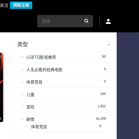
议关注
捐助注册
类型
50
LGBTQ影视推荐
9
人生必看的经典电影
0
体育竞技
199
儿童
1,952
冒险
A
16,259
剧情
0
体育竞技