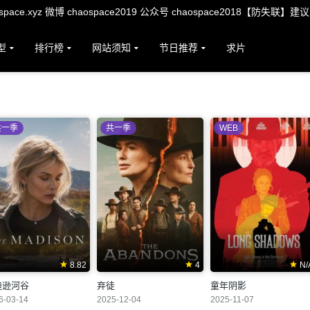
ace.xyz 微博 chaospace2019 公众号 chaospace2018【防失联】建
型
排行榜
网站须知
节日推荐
求片
共一季
共一季
WEB
8.82
4
N/
迪逊河谷
弃徒
童年阴影
6-03-14
2025-12-04
2025-11-07