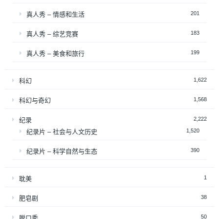
201
真人秀 – 情感和生活
183
真人秀 – 综艺竞赛
199
真人秀 – 美食和旅行
1,622
科幻
1,568
科幻与奇幻
2,222
纪录
1,520
纪录片 – 社会与人文历史
390
纪录片 – 科学自然与生态
1
耽美
38
肥皂剧
50
脱口秀