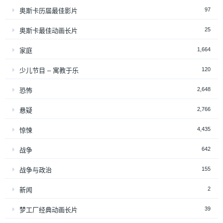
97
奥斯卡历届最佳影片
25
奥斯卡最佳动画长片
1,664
家庭
120
少儿节目 – 寓教于乐
2,648
恐怖
2,766
悬疑
4,435
惊悚
642
战争
155
战争与政治
2
新闻
39
梦工厂经典动画长片