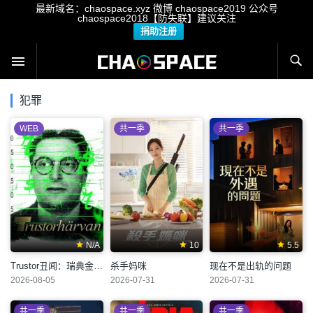
最新域名：chaospace.xyz 微博 chaospace2019 公众号
chaospace2018【防失联】建议关注
捐助注册
犯罪
WEB
共一季
共一季
N/A
10
5.5
Trustor丑闻：瑞典金融案内幕
杀手妈咪
现在不是出轨的问题
2026-08-05
2026-07-31
2026-07-31
共一季
共一季
共一季