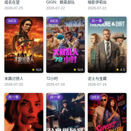
成名在望
GIGN：精英部队
暗影伊莉丝
2026-07-25
2026-07-22
2026-07-22
WEB
WEB
共一季
N/A
N/A
4.5
末路讨债人
72小时
泥土与宝藏
2026-07-20
2026-07-20
2026-07-19
共一季
共一季
WEB