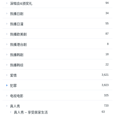
94
演唱会&颁奖礼
34
热播日剧
55
热播日漫
87
热播欧美剧
8
热播港台剧
18
热播韩剧
22
热播韩综
3,621
爱情
3,823
犯罪
325
电视电影
720
真人秀
63
真人秀 – 享受居家生活