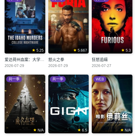
5.25
5.667
5.3
爱达荷州血案：大学梦魇
怒火之拳
狂怒追缉
2026-07-29
2026-07-29
2026-07-27
共一季
共一季
WEB
N/A
6.5
N/A