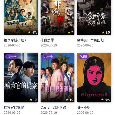
N/A
7
8.5
福尔摩斯小姐3
非份之罪
金特务：本色回归
2026-06-30
2026-06-29
2026-06-26
共一季
共一季
WEB
10
10
N/A
检察官的提案
Oasis：绿洲谜踪
身份不明
2026-06-25
2026-06-19
2026-06-19