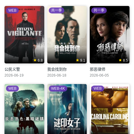
WEB
共一季
共一季
6.8
9.1
8.5
公民义警
我会找到你
邪恶律师
2026-06-19
2026-06-18
2026-06-05
WEB
WEB-4K
WEB