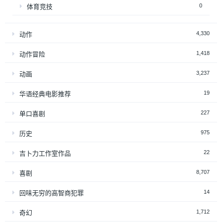
0
体育竞技
4,330
动作
1,418
动作冒险
3,237
动画
19
华语经典电影推荐
227
单口喜剧
975
历史
22
吉卜力工作室作品
8,707
喜剧
14
回味无穷的高智商犯罪
1,712
奇幻