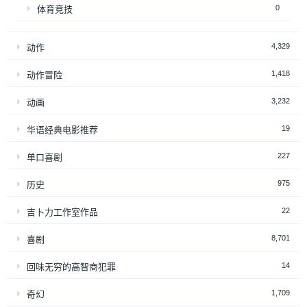
0
体育竞技
4,329
动作
1,418
动作冒险
3,232
动画
19
华语经典电影推荐
227
单口喜剧
975
历史
22
吉卜力工作室作品
8,701
喜剧
14
回味无穷的高智商犯罪
1,709
奇幻