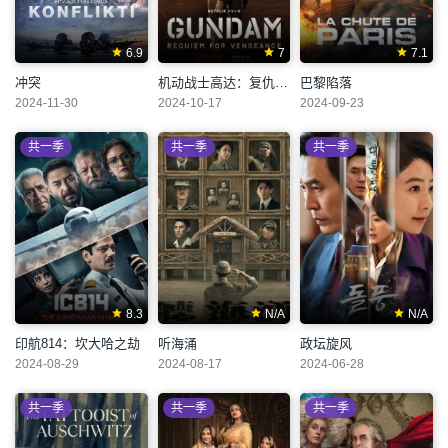
6.9
7
7.1
冲突
机动战士高达：复仇的安魂曲
巴黎陷落
2024-11-30
2024-10-17
2024-09-23
共一季
共一季
共一季
8.3
N/A
N/A
印航814：坎大哈之劫
听海涌
政坛旋风
2024-08-29
2024-08-17
2024-06-28
共一季
共一季
共一季