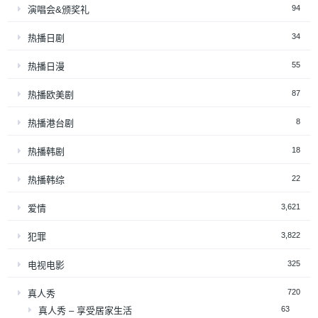
94
演唱会&颁奖礼
34
热播日剧
55
热播日漫
87
热播欧美剧
8
热播港台剧
18
热播韩剧
22
热播韩综
3,621
爱情
3,822
犯罪
325
电视电影
720
真人秀
63
真人秀 – 享受居家生活