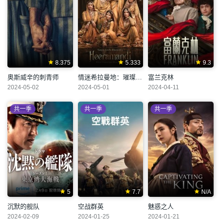
8.375
5.333
9.3
奥斯威辛的刺青师
情迷希拉曼地：璀璨名姝
富兰克林
2024-05-02
2024-05-01
2024-04-11
共一季
共一季
共一季
5
7.7
N/A
沉默的舰队
空战群英
魅惑之人
2024-02-09
2024-01-25
2024-01-21