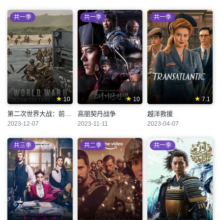
共一季
共一季
共一季
10
10
7.1
第二次世界大战：前线视角
高丽契丹战争
越洋救援
2023-12-07
2023-11-11
2023-04-07
共三季
共二季
共一季