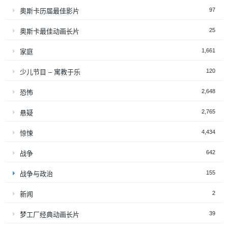
97
奥斯卡历届最佳影片
25
奥斯卡最佳动画长片
1,661
家庭
120
少儿节目 – 寓教于乐
2,648
恐怖
2,765
悬疑
4,434
惊悚
642
战争
155
战争与政治
2
新闻
39
梦工厂经典动画长片