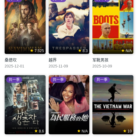
7.525
8.3
N/A
桑德坎
越界
军靴男孩
2025-12-01
2025-11-09
2025-10-09
共一季
共一季
共一季
8.6
N/A
10