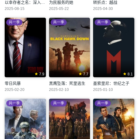
以幸存者之名：深入韩国惨案
为民服务的她
转折点：越战
2025-08-15
2025-05-22
2025-04-30
共一季
共一季
共一季
7.9
7.7
8.1
零日风暴
黑鹰坠落：死里逃生
墨索里尼：世纪之子
2025-02-20
2025-02-10
2025-01-10
共一季
共一季
共一季