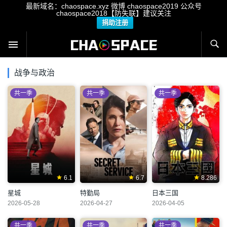
最新域名：chaospace.xyz 微博 chaospace2019 公众号
chaospace2018【防失联】建议关注
捐助注册
战争与政治
共一季
共一季
共一季
6.1
6.7
8.286
星城
特勤局
日本三国
2026-05-28
2026-04-27
2026-04-05
共一季
共一季
共一季