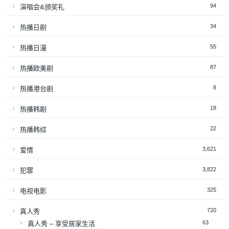
94
演唱会&颁奖礼
34
热播日剧
55
热播日漫
87
热播欧美剧
8
热播港台剧
18
热播韩剧
22
热播韩综
3,621
爱情
3,822
犯罪
325
电视电影
720
真人秀
63
真人秀 – 享受居家生活