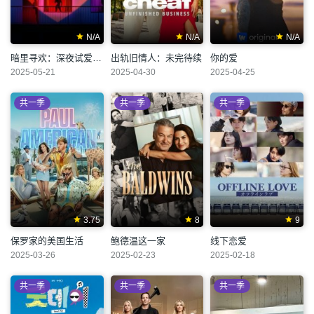
N/A
N/A
N/A
暗里寻欢：深夜试爱实验
出轨旧情人：未完待续
你的爱
2025-05-21
2025-04-30
2025-04-25
共一季
共一季
共一季
3.75
8
9
保罗家的美国生活
鲍德温这一家
线下恋爱
2025-03-26
2025-02-23
2025-02-18
共一季
共一季
共一季