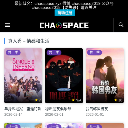
最新域名：chaospace.xyz 微博 chaospace2019 公众号
chaospace2018【防失联】建议关注
捐助注册
真人秀 – 情感和生活
共一季
共一季
共一季
7
N/A
10
单身即地狱：重逢特辑
秘密朋友俱乐部
我的韩国男友
2026-02-14
2026-02-01
2026-01-01
共一季
共一季
共一季