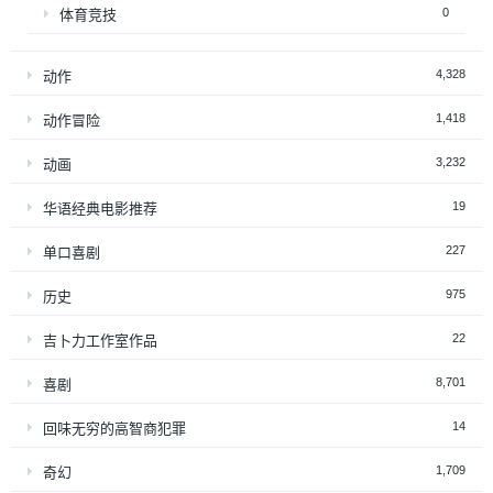
0
体育竞技
4,328
动作
1,418
动作冒险
3,232
动画
19
华语经典电影推荐
227
单口喜剧
975
历史
22
吉卜力工作室作品
8,701
喜剧
14
回味无穷的高智商犯罪
1,709
奇幻