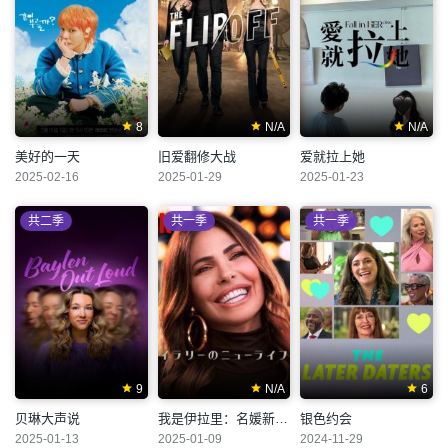
8
N/A
N/A
美好的一天
旧爱翻修大战
爱就拉上她
2025-02-16
2025-01-29
2025-01-23
共二季
共一季
共一季
9
N/A
6
贝琳大声说
我是伊拉里：名媛新生活
银色约会
2025-01-13
2025-01-09
2024-11-29