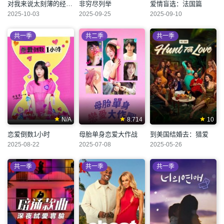
对我来说太刻薄的经纪人 – 秘书镇
非穷尽列举
爱情盲选：法国篇
2025-10-03
2025-09-25
2025-09-10
共一季
共二季
共一季
N/A
8.714
10
恋爱倒数1小时
母胎单身恋爱大作战
到美国结婚去：猎爱
2025-08-22
2025-07-08
2025-05-26
共一季
共一季
共一季