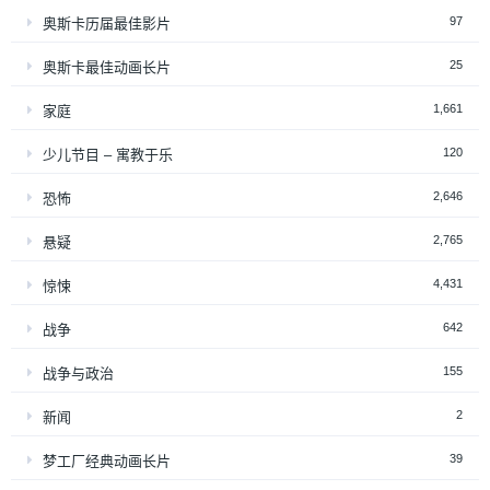
97
奥斯卡历届最佳影片
25
奥斯卡最佳动画长片
1,661
家庭
120
少儿节目 – 寓教于乐
2,646
恐怖
2,765
悬疑
4,431
惊悚
642
战争
155
战争与政治
2
新闻
39
梦工厂经典动画长片