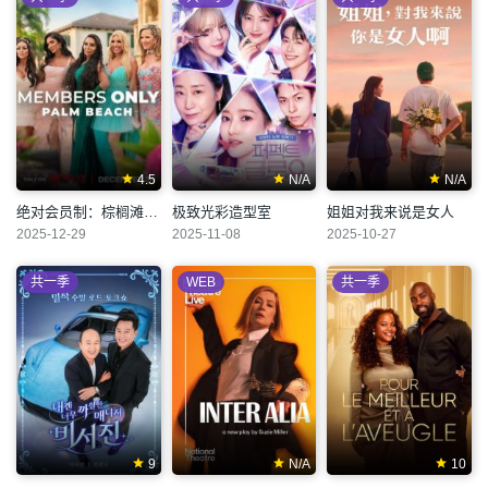
4.5
N/A
N/A
绝对会员制：棕榈滩名媛圈
极致光彩造型室
姐姐对我来说是女人
2025-12-29
2025-11-08
2025-10-27
共一季
WEB
共一季
9
N/A
10