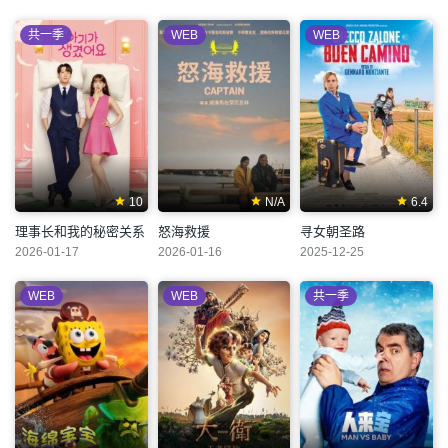
共一季
WEB
WEB
10
N/A
6.4
理事长和我的秘密关系
怒海救援
寻女朝圣路
2026-01-17
2026-01-16
2025-12-25
WEB
WEB
共一季