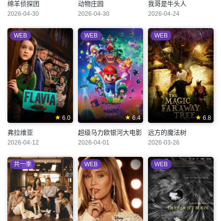
绵羊侦探团
动物庄园
我哥是牛头人
2026-04-30
2026-04-30
2026-04-24
WEB
WEB
WEB
6.0
6.4
6.8
弗拉维亚
超级马力欧银河大电影
远方的魔法树
2026-04-12
2026-04-01
2026-03-26
共一季
WEB
WEB