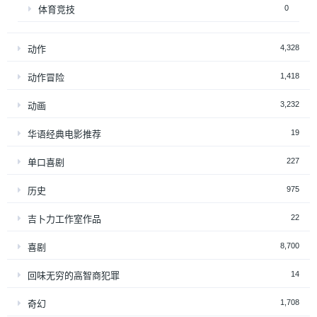
0
体育竞技
4,328
动作
1,418
动作冒险
3,232
动画
19
华语经典电影推荐
227
单口喜剧
975
历史
22
吉卜力工作室作品
8,700
喜剧
14
回味无穷的高智商犯罪
1,708
奇幻