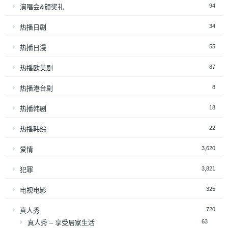
94
演唱会&颁奖礼
34
热播日剧
55
热播日漫
87
热播欧美剧
8
热播港台剧
18
热播韩剧
22
热播韩综
3,620
爱情
3,821
犯罪
325
电视电影
720
真人秀
63
真人秀 – 享受居家生活