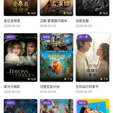
N/A
N/A
N/A
爱在连理里
汉娜·蒙塔娜20周年特辑
深度安靜
2026-03-26
2026-03-23
2026-03-20
WEB
WEB
共一季
N/A
7.4
7.8
荣光与暗影
河狸变身计划
在你灿烂的季节
2026-03-18
2026-03-04
2026-02-20
WEB
WEB
WEB