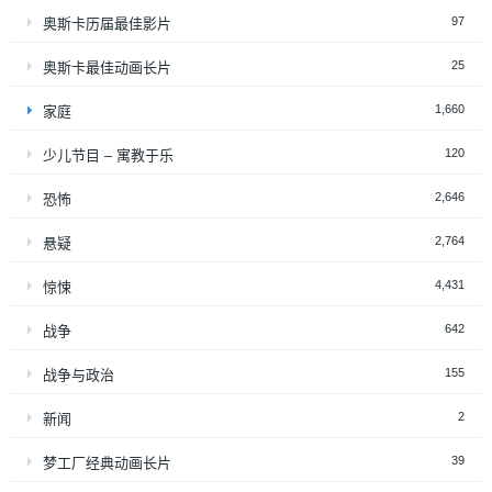
97
奥斯卡历届最佳影片
25
奥斯卡最佳动画长片
1,660
家庭
120
少儿节目 – 寓教于乐
2,646
恐怖
2,764
悬疑
4,431
惊悚
642
战争
155
战争与政治
2
新闻
39
梦工厂经典动画长片