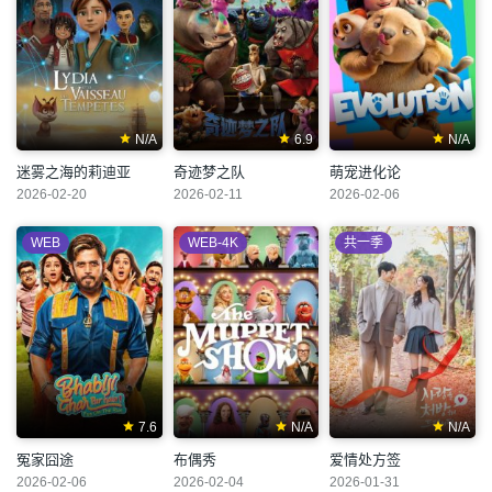
N/A
6.9
N/A
迷雾之海的莉迪亚
奇迹梦之队
萌宠进化论
2026-02-20
2026-02-11
2026-02-06
WEB
WEB-4K
共一季
7.6
N/A
N/A
冤家囧途
布偶秀
爱情处方签
2026-02-06
2026-02-04
2026-01-31