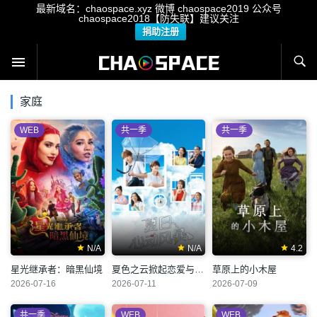
最新域名：chaospace.xyz 微博 chaospace2019 公众号
chaospace2018【防失联】建议关注
捐助注册
家庭
WEB
共一季
共一季
N/A
N/A
4.2
星光继承者：暗黑仙境
夏色之云掀起恋爱与风暴
草原上的小木屋
2026-07-16
2026-07-11
2026-07-09
共一季
WEB
WEB