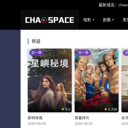
最新域名：chaosp
电影
剧集
类
悬疑
共一季
共一季
6.2
8.208
斯特林角
青春碎片
杀
2026-08-05
2026-08-05
202