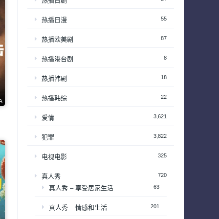
热播日剧
55
热播日漫
87
热播欧美剧
8
热播港台剧
18
热播韩剧
22
热播韩综
A
3,621
爱情
3,822
犯罪
325
电视电影
720
真人秀
63
真人秀 – 享受居家生活
201
真人秀 – 情感和生活