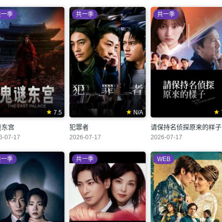
共一季
共一季
共一季
7.5
N/A
谜东宫
犯罪者
请保持名侦探原来的样子
6-07-17
2026-07-17
2026-07-17
共一季
共一季
WEB