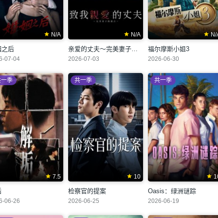
N/A
N/A
N/
姻之后
亲爱的丈夫～完美妻子的谎言～
福尔摩斯小姐3
6-07-04
2026-07-03
2026-06-30
共一季
共一季
共一季
7.5
10
1
垢
检察官的提案
Oasis：绿洲谜踪
6-06-26
2026-06-25
2026-06-19