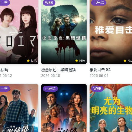
共一季
WEB
已完结
N/A
N/A
N/
洛伊玛
极恶原色：黑暗谜镇
稚爱目击
S1
6-06-12
2026-06-10
2026-06-04
共一季
已完结
WEB