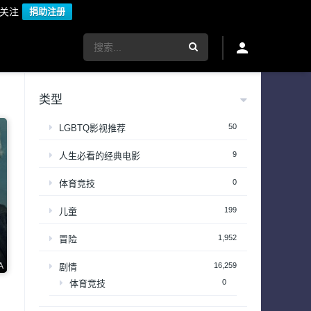
议关注
捐助注册
类型
50
LGBTQ影视推荐
9
人生必看的经典电影
0
体育竞技
199
儿童
1,952
冒险
A
16,259
剧情
0
体育竞技