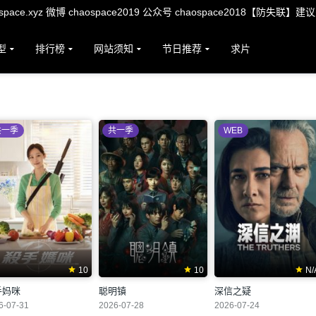
ace.xyz 微博 chaospace2019 公众号 chaospace2018【防失联】建
型
排行榜
网站须知
节日推荐
求片
共一季
共一季
WEB
10
10
N/
手妈咪
聪明镇
深信之疑
6-07-31
2026-07-28
2026-07-24