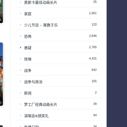
25
奥斯卡最佳动画长片
1,661
家庭
A
120
少儿节目 – 寓教于乐
2,646
恐怖
2,765
悬疑
4,431
惊悚
642
战争
155
战争与政治
2
新闻
0
39
梦工厂经典动画长片
94
演唱会&颁奖礼
34