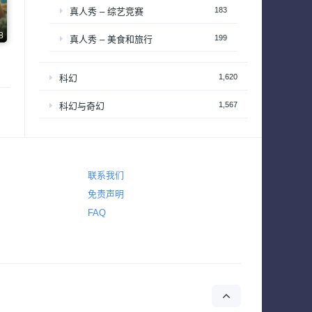
183
真人秀 – 综艺竞赛
8
199
真人秀 – 美食和旅行
1,620
科幻
1,567
科幻与奇幻
2,222
纪录
1,520
纪录片 – 社会与人文历史
联系我们
390
纪录片 – 科学自然与生态
免责声明
FAQ
1
耽美
38
肥皂剧
50
脱口秀
185
西部