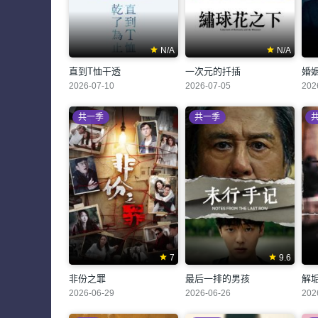
N/A
N/A
直到T恤干透
一次元的扦插
婚
2026-07-10
2026-07-05
202
共一季
共一季
7
9.6
非份之罪
最后一排的男孩
解
2026-06-29
2026-06-26
202