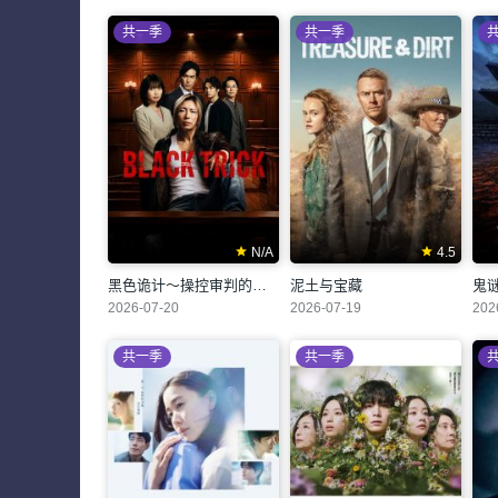
共一季
共一季
N/A
4.5
黑色诡计～操控审判的辩护人
泥土与宝藏
鬼
2026-07-20
2026-07-19
202
共一季
共一季