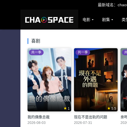
最新域名：chaosp
电影
剧集
类
喜剧
共一季
共一季
1
5.5
我的偶像总裁
现在不是出轨的问题
亲
2026-08-03
2026-07-31
202