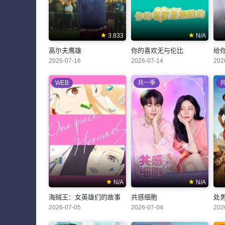
3.833
N/A
高尔夫鹰雄
你的喜欢无与伦比
给
2026-07-16
2026-07-14
202
WEB
共一季
N/A
N/A
海贼王：女英雄们的故事
共感细胞
处
2026-07-05
2026-07-04
202