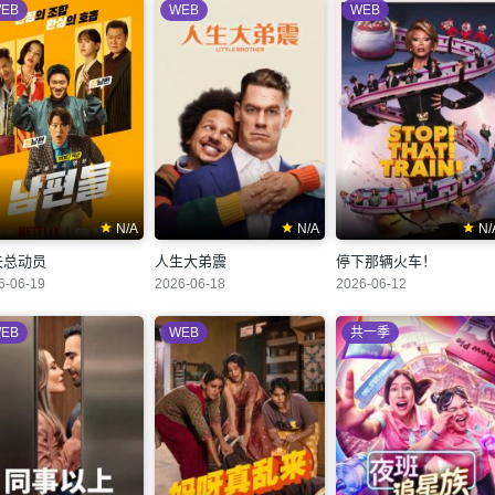
EB
WEB
WEB
N/A
N/A
N/
夫总动员
人生大弟震
停下那辆火车！
6-06-19
2026-06-18
2026-06-12
EB
WEB
共一季