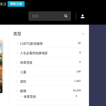
议关注
捐助注册
类型
50
LGBTQ影视推荐
9
人生必看的经典电影
0
体育竞技
199
儿童
1,952
冒险
2
16,259
剧情
0
体育竞技