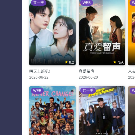
共一季
WEB
W
8.2
N/A
明天上班见！
真爱留声
人
2026-06-22
2026-06-20
202
WEB
共一季
W