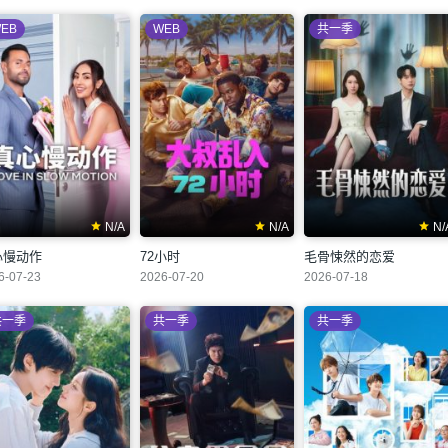
EB
WEB
共一季
N/A
N/A
N/
心慢动作
72小时
毛骨悚然的恋爱
6-07-23
2026-07-20
2026-07-18
共一季
共一季
共一季