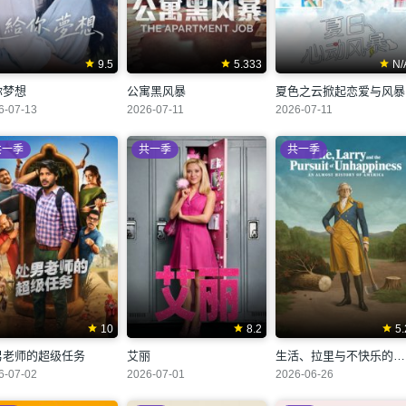
9.5
5.333
N/
你梦想
公寓黑风暴
夏色之云掀起恋爱与风暴
6-07-13
2026-07-11
2026-07-11
共一季
共一季
共一季
10
8.2
5.
男老师的超级任务
艾丽
生活、拉里与不快乐的追求：一部美国史
6-07-02
2026-07-01
2026-06-26