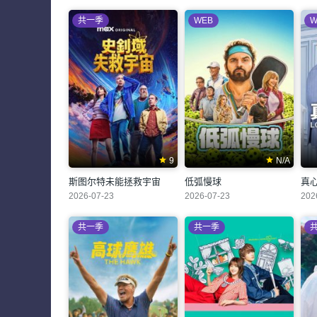
共一季
WEB
W
9
N/A
斯图尔特未能拯救宇宙
低弧慢球
真
2026-07-23
2026-07-23
202
共一季
共一季