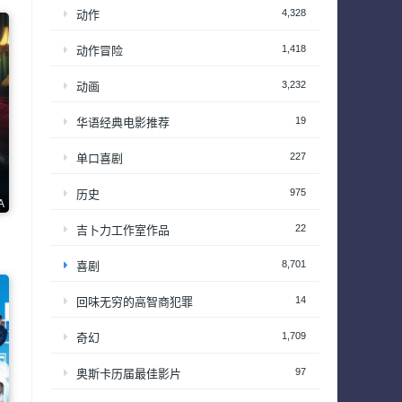
4,328
动作
1,418
动作冒险
3,232
动画
19
华语经典电影推荐
227
单口喜剧
975
历史
A
22
吉卜力工作室作品
8,701
喜剧
14
回味无穷的高智商犯罪
1,709
奇幻
97
奥斯卡历届最佳影片