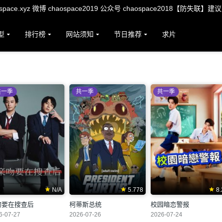
ace.xyz 微博 chaospace2019 公众号 chaospace2018【防失联】建
型
排行榜
网站须知
节日推荐
求片
共一季
共一季
共一季
N/A
5.778
8.
吻要在搜查后
柯蒂斯总统
校园暗恋警报
6-07-27
2026-07-26
2026-07-24