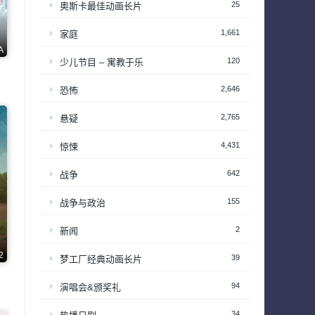
25
奥斯卡最佳动画长片
1,661
家庭
A
120
少儿节目 – 寓教于乐
2,646
恐怖
2,765
悬疑
4,431
惊悚
642
战争
155
战争与政治
2
新闻
2
39
梦工厂经典动画长片
94
演唱会&颁奖礼
34