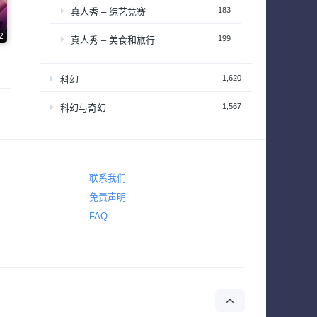
183
真人秀 – 综艺竞赛
2
199
真人秀 – 美食和旅行
1,620
科幻
1,567
科幻与奇幻
2,222
纪录
1,520
纪录片 – 社会与人文历史
联系我们
390
纪录片 – 科学自然与生态
免责声明
FAQ
1
耽美
38
肥皂剧
50
脱口秀
185
西部