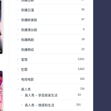
热播日剧
55
热播日漫
87
热播欧美剧
8
热播港台剧
18
热播韩剧
22
热播韩综
A
3,621
爱情
3,822
犯罪
325
电视电影
720
真人秀
63
真人秀 – 享受居家生活
201
真人秀 – 情感和生活