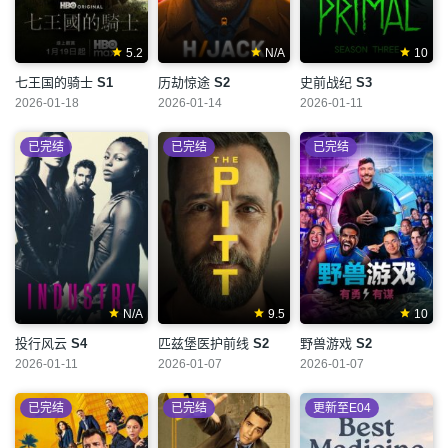
5.2
N/A
10
七王国的骑士
S1
历劫惊途
S2
史前战纪
S3
2026-01-18
2026-01-14
2026-01-11
已完结
已完结
已完结
N/A
9.5
10
投行风云
S4
匹兹堡医护前线
S2
野兽游戏
S2
2026-01-11
2026-01-07
2026-01-07
已完结
已完结
更新至E04