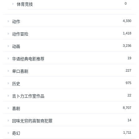
0
体育竞技
4,330
动作
1,418
动作冒险
3,236
动画
19
华语经典电影推荐
227
单口喜剧
975
历史
22
吉卜力工作室作品
8,707
喜剧
14
回味无穷的高智商犯罪
1,711
奇幻