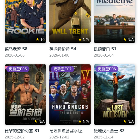
10
N/A
N/A
菜鸟老警
S8
神探特伦特
S4
良药苦口
S1
2026-01-06
2026-01-06
2026-01-04
更新至E05
更新至E07
更新至E06
N/A
N/A
N/A
德爷的登阶奇旅
S1
硬汉训练营赛季版：国联东区争霸战
绝地伐木勇士
S5
S2
2025-12-02
2025-12-02
2025-11-14