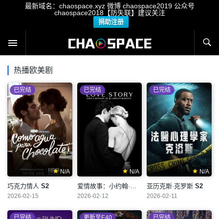
最新域名：chaospace.xyz 微博 chaospace2019 公众号
chaospace2018【防失联】建议关注
捐助注册
热播欧美剧
已完结
已完结
已完结
N/A
N/A
N/A
巧克力情人
S2
爱情故事：小约翰·肯尼迪与卡罗琳·贝塞特
亚历克斯·克罗斯
S2
S1
2026-02-15
2026-02-12
2026-02-11
已完结
更新至E40
已完结