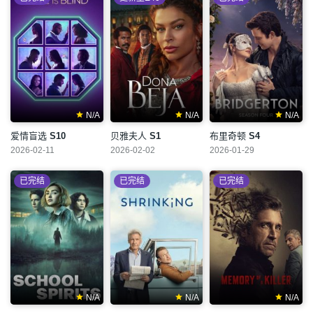
N/A
N/A
N/A
爱情盲选
S10
贝雅夫人
S1
布里奇顿
S4
2026-02-11
2026-02-02
2026-01-29
已完结
已完结
已完结
N/A
N/A
N/A