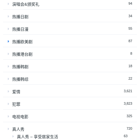
94
演唱会&颁奖礼
34
热播日剧
55
热播日漫
87
热播欧美剧
8
热播港台剧
18
热播韩剧
22
热播韩综
3,621
爱情
3,823
犯罪
325
电视电影
720
真人秀
63
真人秀 – 享受居家生活