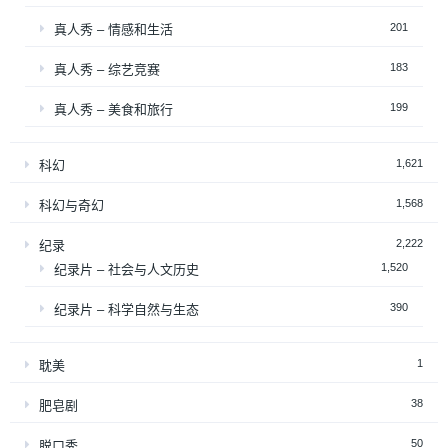
201
真人秀 – 情感和生活
183
真人秀 – 综艺竞赛
199
真人秀 – 美食和旅行
1,621
科幻
1,568
科幻与奇幻
2,222
纪录
1,520
纪录片 – 社会与人文历史
390
纪录片 – 科学自然与生态
1
耽美
38
肥皂剧
50
脱口秀