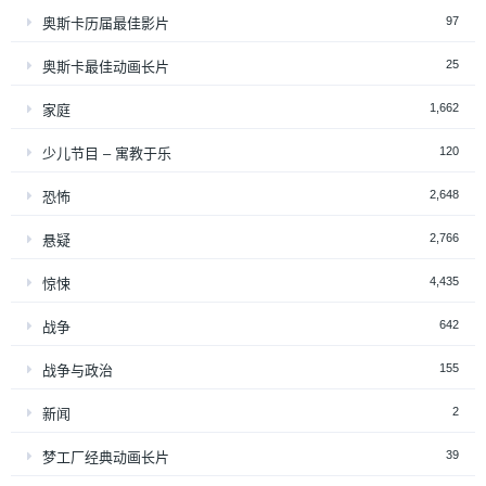
97
奥斯卡历届最佳影片
25
奥斯卡最佳动画长片
1,662
家庭
120
少儿节目 – 寓教于乐
2,648
恐怖
2,766
悬疑
4,435
惊悚
642
战争
155
战争与政治
2
新闻
39
梦工厂经典动画长片