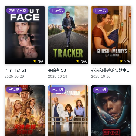
更新至E03
已完结
已完结
N/A
N/A
N/A
面子问题
S1
寻踪者
S3
乔治和曼迪的头婚生活
S
2025-10-29
2025-10-19
2025-10-16
已完结
已完结
已完结