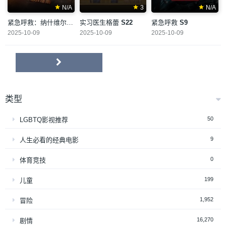
N/A
3
N/A
紧急呼救：纳什维尔
S1
实习医生格蕾
S22
紧急呼救
S9
2025-10-09
2025-10-09
2025-10-09
类型
50
LGBTQ影视推荐
9
人生必看的经典电影
0
体育竞技
199
儿童
1,952
冒险
16,270
剧情