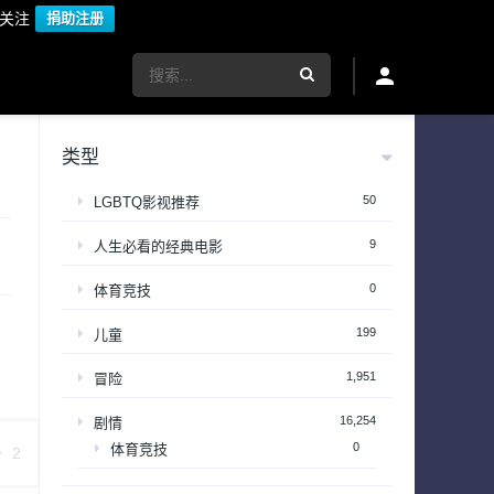
议关注
捐助注册
类型
50
LGBTQ影视推荐
9
人生必看的经典电影
0
体育竞技
199
儿童
1,951
冒险
16,254
剧情
0
体育竞技
2