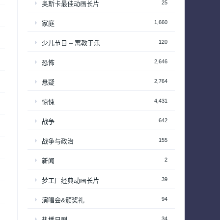
25
奥斯卡最佳动画长片
1,660
家庭
120
少儿节目 – 寓教于乐
2,646
恐怖
2,764
悬疑
4,431
惊悚
642
战争
155
战争与政治
2
新闻
39
梦工厂经典动画长片
94
演唱会&颁奖礼
34
热播日剧