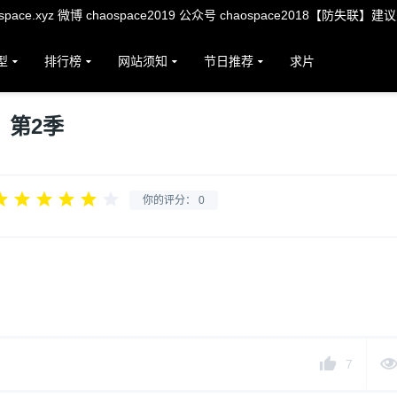
ace.xyz 微博 chaospace2019 公众号 chaospace2018【防失联】建
型
排行榜
网站须知
节日推荐
求片
：第2季
你的评分：
0
7