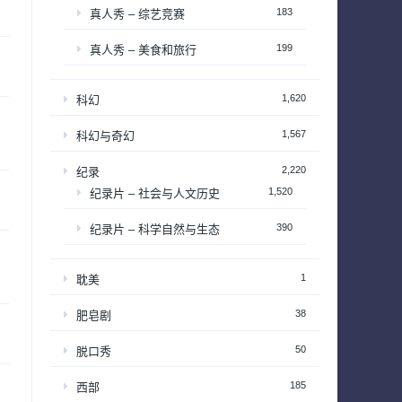
183
真人秀 – 综艺竞赛
199
真人秀 – 美食和旅行
1,620
科幻
1,567
科幻与奇幻
2,220
纪录
1,520
纪录片 – 社会与人文历史
390
纪录片 – 科学自然与生态
1
耽美
38
肥皂剧
50
脱口秀
185
西部