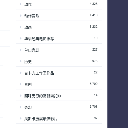
4,328
动作
1,418
动作冒险
3,232
动画
19
华语经典电影推荐
227
单口喜剧
975
历史
22
吉卜力工作室作品
8,700
喜剧
14
回味无穷的高智商犯罪
1,708
奇幻
97
奥斯卡历届最佳影片