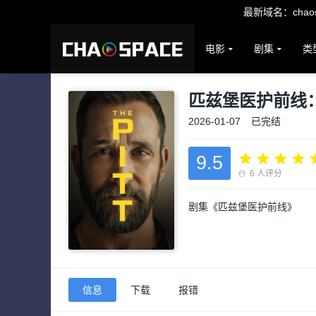
最新域名：chaosp
电影
剧集
类
匹兹堡医护前线
2026-01-07
已完结
9.5
6
人评分
剧集《匹兹堡医护前线》
信息
下载
报错