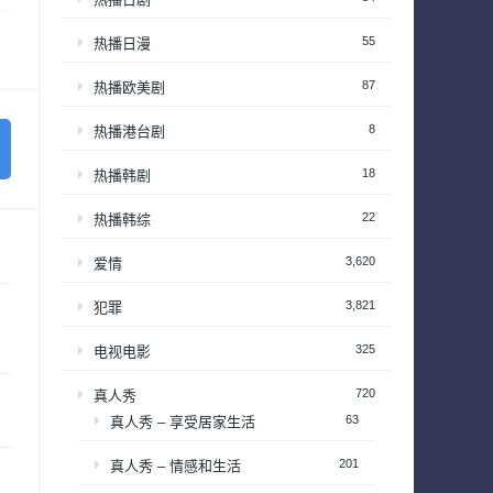
55
热播日漫
87
热播欧美剧
8
热播港台剧
18
热播韩剧
22
热播韩综
3,620
爱情
3,821
犯罪
325
电视电影
720
真人秀
63
真人秀 – 享受居家生活
201
真人秀 – 情感和生活