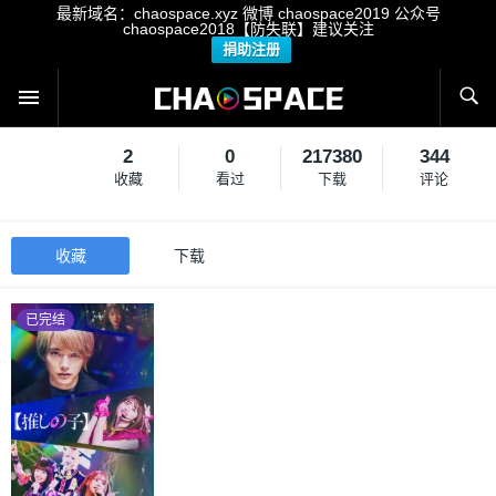
最新域名：chaospace.xyz 微博 chaospace2019 公众号
chaospace2018【防失联】建议关注
捐助注册
2
0
217380
344
收藏
看过
下载
评论
收藏
下载
已完结