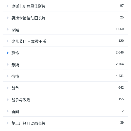
97
奥斯卡历届最佳影片
25
奥斯卡最佳动画长片
1,660
家庭
120
少儿节目 – 寓教于乐
2,646
恐怖
2,764
悬疑
4,431
惊悚
642
战争
155
战争与政治
2
新闻
39
梦工厂经典动画长片