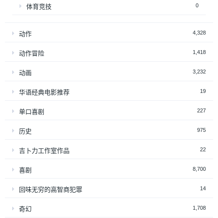
0
体育竞技
4,328
动作
1,418
动作冒险
3,232
动画
19
华语经典电影推荐
227
单口喜剧
975
历史
22
吉卜力工作室作品
8,700
喜剧
14
回味无穷的高智商犯罪
1,708
奇幻