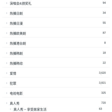
94
演唱会&颁奖礼
34
热播日剧
55
热播日漫
87
热播欧美剧
8
热播港台剧
18
热播韩剧
22
热播韩综
3,620
爱情
3,821
犯罪
325
电视电影
720
真人秀
63
真人秀 – 享受居家生活