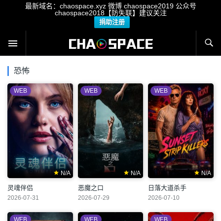
最新域名：chaospace.xyz 微博 chaospace2019 公众号
chaospace2018【防失联】建议关注
捐助注册
恐怖
WEB
WEB
WEB
N/A
N/A
N/A
灵魂伴侣
恶魔之口
日落大道杀手
2026-07-31
2026-07-29
2026-07-10
WEB
WEB
WEB