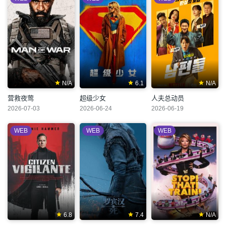
N/A
6.1
N/A
营救夜莺
超级少女
人夫总动员
2026-07-03
2026-06-24
2026-06-19
WEB
WEB
WEB
6.8
7.4
N/A