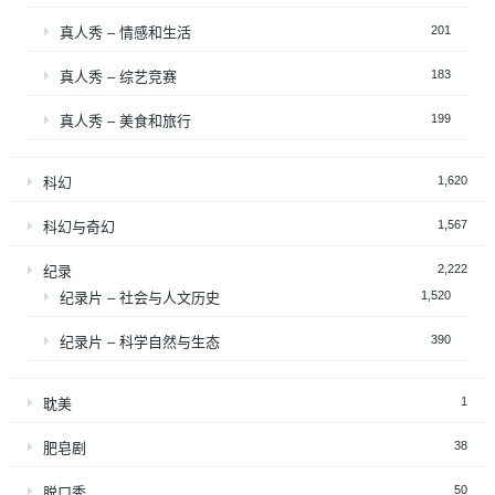
201
真人秀 – 情感和生活
183
真人秀 – 综艺竞赛
199
真人秀 – 美食和旅行
1,620
科幻
1,567
科幻与奇幻
2,222
纪录
1,520
纪录片 – 社会与人文历史
390
纪录片 – 科学自然与生态
1
耽美
38
肥皂剧
50
脱口秀