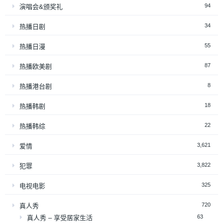
94
演唱会&颁奖礼
34
热播日剧
55
热播日漫
87
热播欧美剧
8
热播港台剧
18
热播韩剧
22
热播韩综
3,621
爱情
3,822
犯罪
325
电视电影
720
真人秀
63
真人秀 – 享受居家生活