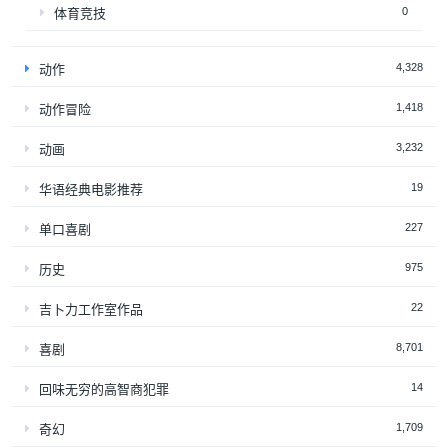
0
体育竞技
4,328
动作
1,418
动作冒险
3,232
动画
19
华语经典电影推荐
227
单口喜剧
975
历史
22
吉卜力工作室作品
8,701
喜剧
14
回味无穷的高智商犯罪
1,709
奇幻