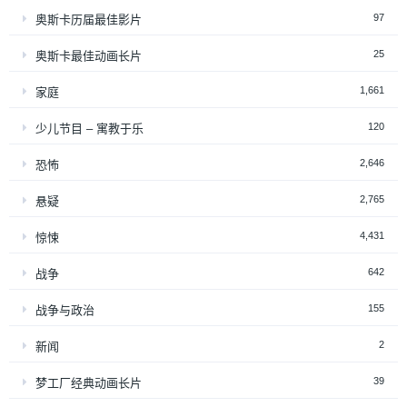
97
奥斯卡历届最佳影片
25
奥斯卡最佳动画长片
1,661
家庭
120
少儿节目 – 寓教于乐
2,646
恐怖
2,765
悬疑
4,431
惊悚
642
战争
155
战争与政治
2
新闻
39
梦工厂经典动画长片