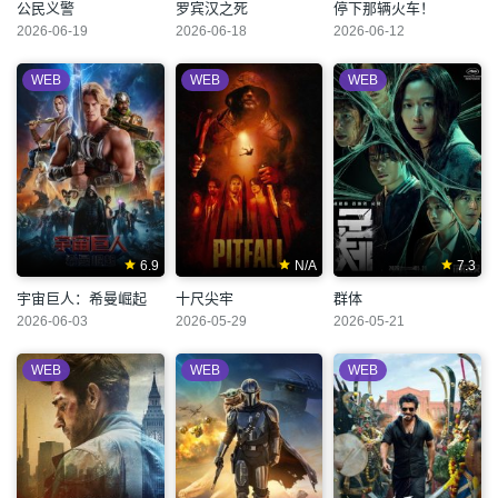
公民义警
罗宾汉之死
停下那辆火车！
2026-06-19
2026-06-18
2026-06-12
WEB
WEB
WEB
6.9
N/A
7.3
宇宙巨人：希曼崛起
十尺尖牢
群体
2026-06-03
2026-05-29
2026-05-21
WEB
WEB
WEB