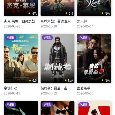
N/A
6.9
N/A
杰克·莱恩：幽灵之战
星球大战：曼达洛人与古古
黑天神
2026-05-20
2026-05-20
2026-05-14
WEB
WEB
WEB
6.6
N/A
N/A
金谍行动
惩罚者：最后一击
血爱杀手
2026-05-13
2026-05-12
2026-05-06
WEB
WEB
WEB