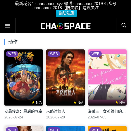
最新域名：chaospace.xyz 微博 chaospace2019 公众号
chaospace2018【防失联】建议关注
捐助注册
动作
WEB
WEB
WEB
N/A
N/A
N/A
安昂传奇：最后的气宗
末路讨债人
海贼王：女英雄们的故事
2026-07-24
2026-07-20
2026-07-05
WEB
WEB
WEB