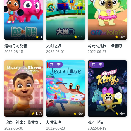
8
9.5
N/A
迪帕与阿努普
大树之城
萌宠幼儿园：琪普的假期
2022-08-15
2022-08-01
2022-06-27
共一季
共一季
N/A
N/A
N/A
威武小神童：我爱泰姬陵
友爱海洋
战斗小猫
2022-05-30
2022-05-23
2022-04-19