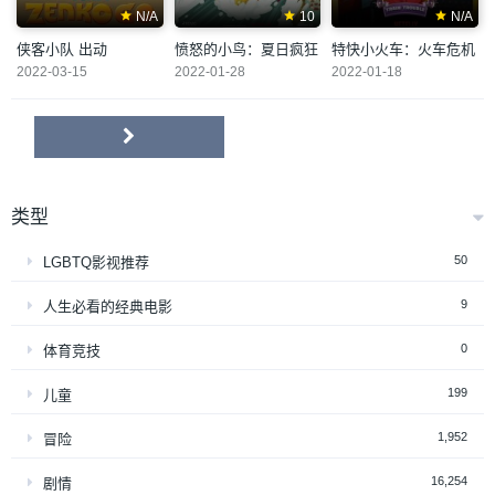
N/A
10
N/A
侠客小队 出动
愤怒的小鸟：夏日疯狂
特快小火车：火车危机
2022-03-15
2022-01-28
2022-01-18
类型
50
LGBTQ影视推荐
9
人生必看的经典电影
0
体育竞技
199
儿童
1,952
冒险
16,254
剧情