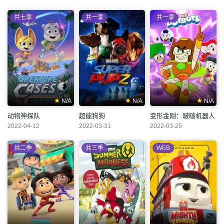
共七季
共一季
共一季
N/A
N/A
N/A
动物神探队
超能狗狗
变形金刚：啵啵机器人
2022-04-12
2022-03-31
2022-03-25
共二季
共三季
WEB