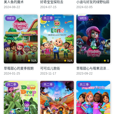
美人鱼的魔术
好奇宝宝探险去
小迪与好友的绿野仙踪
2024-08-22
2024-07-15
2024-02-05
WEB
共三季
WEB
N/A
N/A
9
草莓甜心的夏季假期
可可瓜儿歌街
草莓甜心与莓果沼泽的怪兽
2024-01-25
2023-11-17
2023-09-22
共二季
共二季
共三季