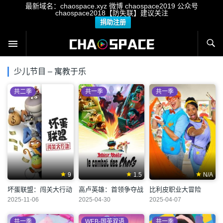
最新域名：chaospace.xyz 微博 chaospace2019 公众号
chaospace2018【防失联】建议关注
捐助注册
少儿节目 – 寓教于乐
共二季
共一季
共一季
9
1.5
N/A
坏蛋联盟：闯关大行动
高卢英雄：首领争夺战
比利皮职业大冒险
2025-11-06
2025-04-30
2025-04-07
共一季
WEB-国英双语
共一季