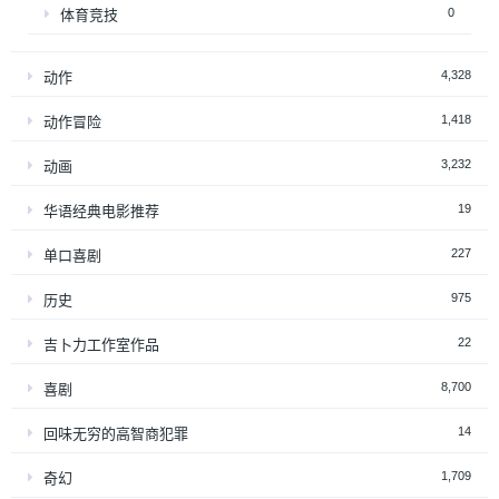
0
体育竞技
4,328
动作
1,418
动作冒险
3,232
动画
19
华语经典电影推荐
227
单口喜剧
975
历史
22
吉卜力工作室作品
8,700
喜剧
14
回味无穷的高智商犯罪
1,709
奇幻