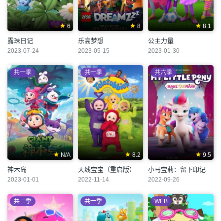
6
8
8.1
露珠日记
乐高梦想
公主力量
2023-07-24
2023-05-15
2023-01-30
共一季
共一季
共六季
N/A
8.2
9.5
神木岛
天线宝宝（重启版）
小马宝莉：留下印记
2023-01-01
2022-11-14
2022-09-26
共二季
共一季
WEB