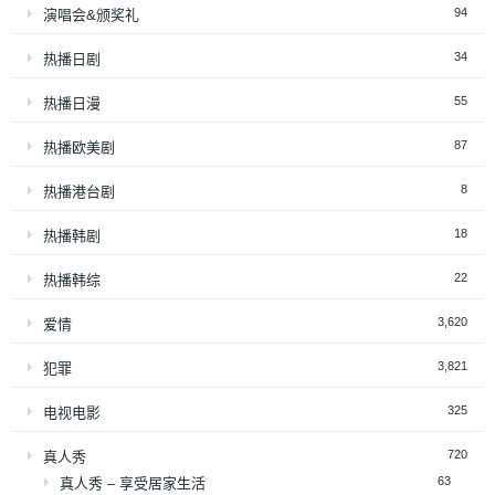
94
演唱会&颁奖礼
34
热播日剧
55
热播日漫
87
热播欧美剧
8
热播港台剧
18
热播韩剧
22
热播韩综
3,620
爱情
3,821
犯罪
325
电视电影
720
真人秀
63
真人秀 – 享受居家生活