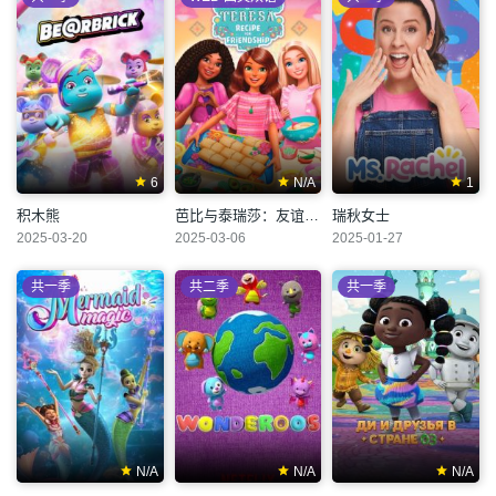
6
N/A
1
积木熊
芭比与泰瑞莎：友谊秘方
瑞秋女士
2025-03-20
2025-03-06
2025-01-27
共一季
共二季
共一季
N/A
N/A
N/A