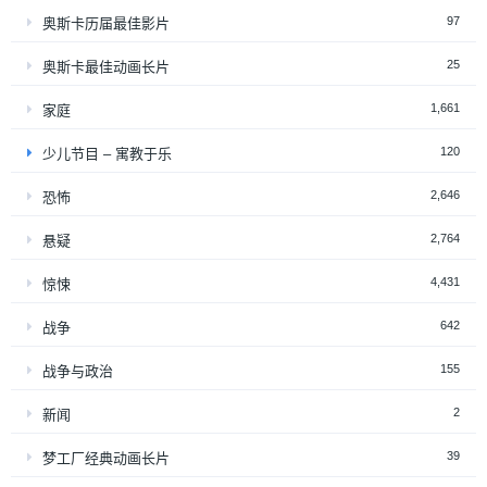
97
奥斯卡历届最佳影片
25
奥斯卡最佳动画长片
1,661
家庭
120
少儿节目 – 寓教于乐
2,646
恐怖
2,764
悬疑
4,431
惊悚
642
战争
155
战争与政治
2
新闻
39
梦工厂经典动画长片