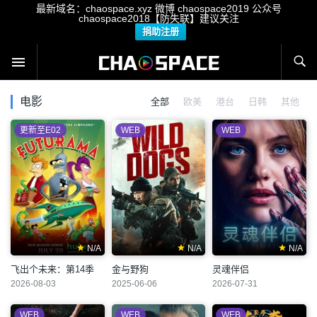
最新域名：chaospace.xyz 微博 chaospace2019 公众号
chaospace2018【防失联】建议关注
捐助注册
电影
全部
欧美
港台
日韩
其他
更新至E02
WEB
WEB
N/A
N/A
N/A
飞出个未来：第14季
金与野狗
灵魂伴侣
2026-08-03
2025-06-06
2026-07-31
WEB
WEB
WEB