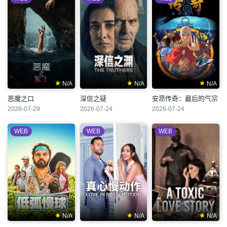
N/A
N/A
N/A
恶魔之口
深信之疑
安昂传奇：最后的气宗
2026-07-29
2026-07-24
2026-07-24
WEB
WEB
WEB
N/A
N/A
N/A