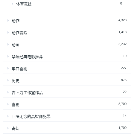
0
体育竞技
4,328
动作
1,418
动作冒险
3,232
动画
19
华语经典电影推荐
227
单口喜剧
975
历史
22
吉卜力工作室作品
8,700
喜剧
14
回味无穷的高智商犯罪
1,709
奇幻