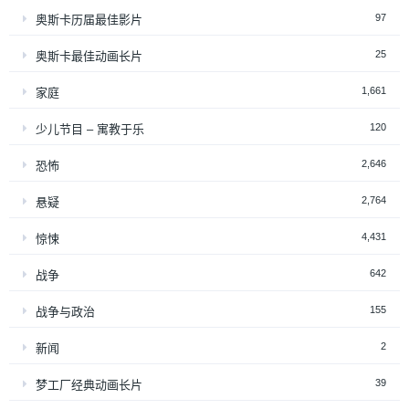
97
奥斯卡历届最佳影片
25
奥斯卡最佳动画长片
1,661
家庭
120
少儿节目 – 寓教于乐
2,646
恐怖
2,764
悬疑
4,431
惊悚
642
战争
155
战争与政治
2
新闻
39
梦工厂经典动画长片