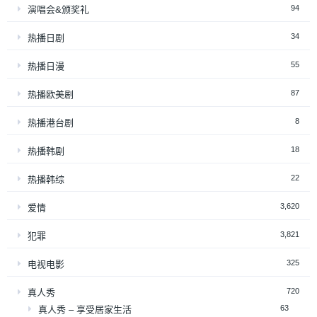
94
演唱会&颁奖礼
34
热播日剧
55
热播日漫
87
热播欧美剧
8
热播港台剧
18
热播韩剧
22
热播韩综
3,620
爱情
3,821
犯罪
325
电视电影
720
真人秀
63
真人秀 – 享受居家生活