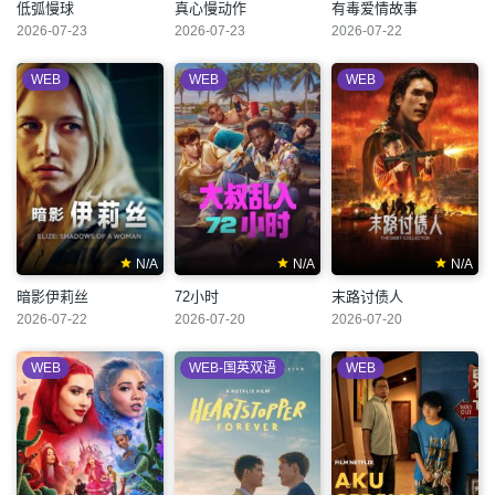
低弧慢球
真心慢动作
有毒爱情故事
2026-07-23
2026-07-23
2026-07-22
WEB
WEB
WEB
N/A
N/A
N/A
暗影伊莉丝
72小时
末路讨债人
2026-07-22
2026-07-20
2026-07-20
WEB
WEB-国英双语
WEB