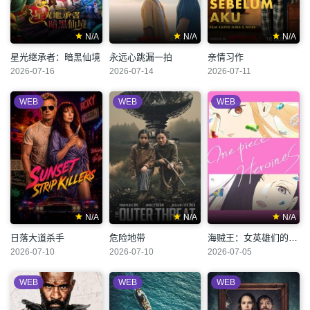
N/A
N/A
N/A
星光继承者：暗黑仙境
永远心跳漏一拍
亲情习作
2026-07-16
2026-07-14
2026-07-11
WEB
WEB
WEB
N/A
N/A
N/A
日落大道杀手
危险地带
海贼王：女英雄们的故事
2026-07-10
2026-07-10
2026-07-05
WEB
WEB
WEB