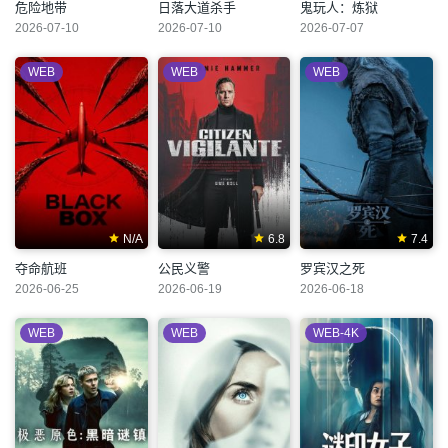
危险地带
日落大道杀手
鬼玩人：炼狱
2026-07-10
2026-07-10
2026-07-07
WEB
WEB
WEB
N/A
6.8
7.4
夺命航班
公民义警
罗宾汉之死
2026-06-25
2026-06-19
2026-06-18
WEB
WEB
WEB-4K