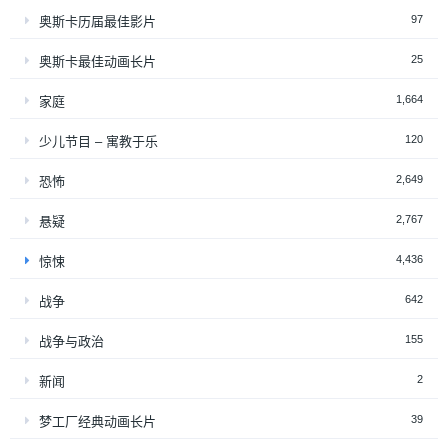
97
奥斯卡历届最佳影片
25
奥斯卡最佳动画长片
1,664
家庭
120
少儿节目 – 寓教于乐
2,649
恐怖
2,767
悬疑
4,436
惊悚
642
战争
155
战争与政治
2
新闻
39
梦工厂经典动画长片