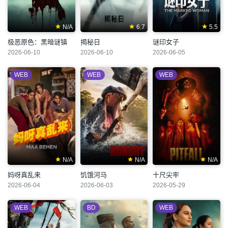
N/A
6.7
5.5
极恶原色：黑暗谜镇
揭秘日
谜印女子
2026-06-10
2026-06-10
2026-06-05
WEB
WEB
WEB
N/A
N/A
N/A
妈呀真乱来
饥饿河马
十尺尖牢
2026-06-04
2026-06-03
2026-05-29
WEB
BD
WEB