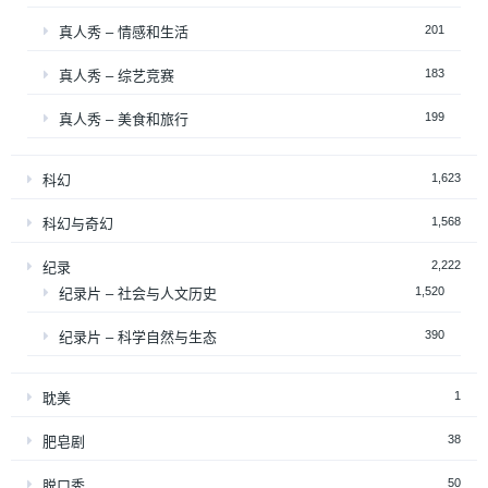
201
真人秀 – 情感和生活
183
真人秀 – 综艺竞赛
199
真人秀 – 美食和旅行
1,623
科幻
1,568
科幻与奇幻
2,222
纪录
1,520
纪录片 – 社会与人文历史
390
纪录片 – 科学自然与生态
1
耽美
38
肥皂剧
50
脱口秀