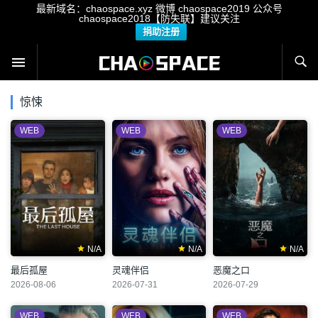
最新域名：chaospace.xyz 微博 chaospace2019 公众号
chaospace2018【防失联】建议关注
捐助注册
惊悚
WEB
WEB
WEB
N/A
N/A
N/A
最后孤屋
灵魂伴侣
恶魔之口
2026-08-06
2026-07-31
2026-07-29
WEB
WEB
WEB