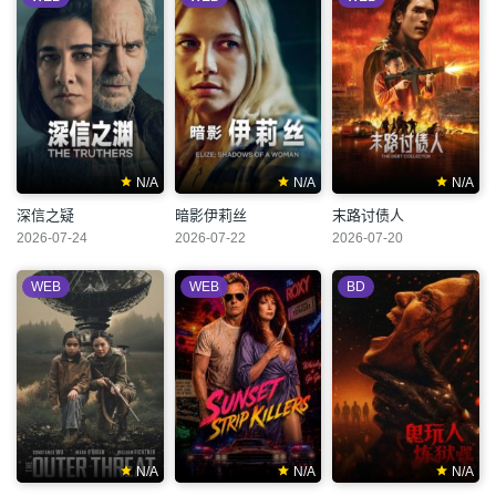
N/A
N/A
N/A
深信之疑
暗影伊莉丝
末路讨债人
2026-07-24
2026-07-22
2026-07-20
WEB
WEB
BD
N/A
N/A
N/A