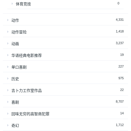
0
体育竞技
4,331
动作
1,418
动作冒险
3,237
动画
19
华语经典电影推荐
227
单口喜剧
975
历史
22
吉卜力工作室作品
8,707
喜剧
14
回味无穷的高智商犯罪
1,712
奇幻