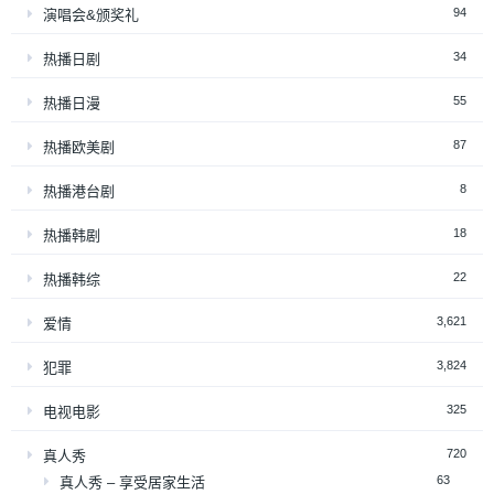
94
演唱会&颁奖礼
34
热播日剧
55
热播日漫
87
热播欧美剧
8
热播港台剧
18
热播韩剧
22
热播韩综
3,621
爱情
3,824
犯罪
325
电视电影
720
真人秀
63
真人秀 – 享受居家生活