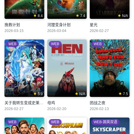
8.4
7.4
N/A
挽救计划
河狸变身计划
星光
2026-03-15
2026-03-04
2026-02-27
WEB
WEB
WEB
5.9
N/A
7.5
关于我转生变成史莱姆这档事 苍海之泪篇
母鸡
团战之夜
2026-02-27
2026-02-20
2026-02-13
WEB
WEB
WEB-国英双语