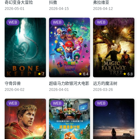
奇幻变身大冒险
抖擞
弗拉维亚
2026-05-01
2026-04-15
2026-04-12
WEB
WEB
WEB
7
6.4
6.8
守骨异兽
超级马力欧银河大电影
远方的魔法树
2026-04-02
2026-04-01
2026-03-26
WEB
WEB
WEB