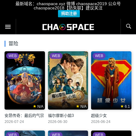
最新域名：chaospace.xyz 微博 chaospace2019 公众号
chaospace2018【防失联】建议关注
捐助注册
冒险
WEB
WEB
WEB
N/A
N/A
6.1
安昂传奇：最后的气宗
福尔摩斯小姐3
超级少女
2026-07-24
2026-06-30
2026-06-24
WEB
WEB
WEB