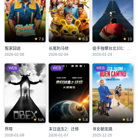
7.6
6.3
10
冤家囧途
长尾豹马修
徒手独攀台北101：直播
2026-02-06
2026-02-04
2026-01-24
WEB
WEB
WEB
N/A
5.8
6.4
界障
末日逃生2：迁移
寻女朝圣路
2026-01-09
2026-01-07
2025-12-25