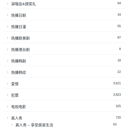
94
演唱会&颁奖礼
34
热播日剧
55
热播日漫
87
热播欧美剧
8
热播港台剧
18
热播韩剧
22
热播韩综
3,621
爱情
3,823
犯罪
325
电视电影
720
真人秀
63
真人秀 – 享受居家生活