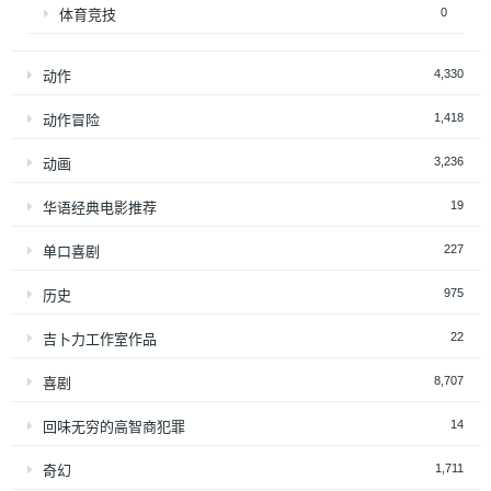
0
体育竞技
4,330
动作
1,418
动作冒险
3,236
动画
19
华语经典电影推荐
227
单口喜剧
975
历史
22
吉卜力工作室作品
8,707
喜剧
14
回味无穷的高智商犯罪
1,711
奇幻