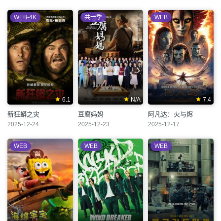
WEB-4K
共一季
WEB
6.1
N/A
7.4
新狂蟒之灾
豆腐妈妈
阿凡达：火与烬
2025-12-24
2025-12-23
2025-12-17
WEB
WEB
WEB