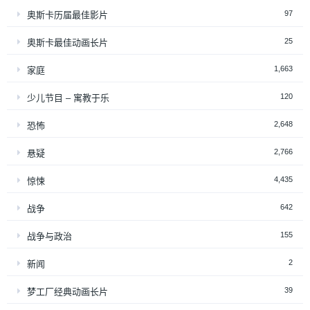
97
奥斯卡历届最佳影片
25
奥斯卡最佳动画长片
1,663
家庭
120
少儿节目 – 寓教于乐
2,648
恐怖
2,766
悬疑
4,435
惊悚
642
战争
155
战争与政治
2
新闻
39
梦工厂经典动画长片