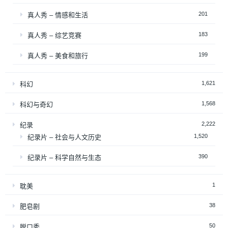
201
真人秀 – 情感和生活
183
真人秀 – 综艺竞赛
199
真人秀 – 美食和旅行
1,621
科幻
1,568
科幻与奇幻
2,222
纪录
1,520
纪录片 – 社会与人文历史
390
纪录片 – 科学自然与生态
1
耽美
38
肥皂剧
50
脱口秀