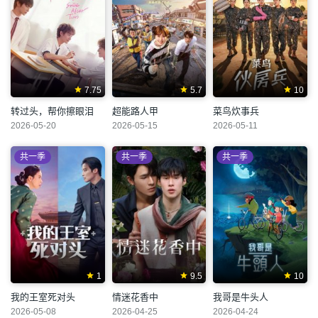
7.75
5.7
10
转过头，帮你擦眼泪
超能路人甲
菜鸟炊事兵
2026-05-20
2026-05-15
2026-05-11
共一季
共一季
共一季
1
9.5
10
我的王室死对头
情迷花香中
我哥是牛头人
2026-05-08
2026-04-25
2026-04-24