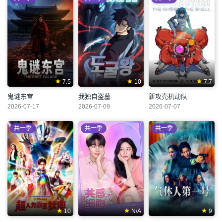
7.5
10
7.7
鬼谜东宫
我独自盗墓
新攻壳机动队
2026-07-17
2026-07-09
2026-07-07
共一季
共一季
共一季
10
N/A
9