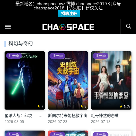
最新域名：chaospace.xyz 微博 chaospace2019 公众号
chaospace2018【防失联】建议关注
捐助注册
科幻与奇幻
共一季
共一季
共一季
7
9
N/A
星球大战：幻境 — 第九个绝地武士
斯图尔特未能拯救宇宙
毛骨悚然的恋爱
2026-08-05
2026-07-23
2026-07-18
共一季
共一季
共一季