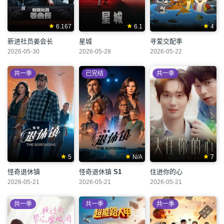
6.167
6.1
4
新进社员姜会长
星城
寻爱交配季
2026-05-30
2026-05-28
2026-05-22
共一季
已完结
共一季
5
N/A
7
怪奇退休镇
怪奇退休镇
S1
住进你的心
2026-05-21
2026-05-21
2026-05-21
共一季
共一季
共一季