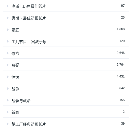
97
奥斯卡历届最佳影片
25
奥斯卡最佳动画长片
1,660
家庭
120
少儿节目 – 寓教于乐
2,646
恐怖
2,764
悬疑
4,431
惊悚
642
战争
155
战争与政治
2
新闻
39
梦工厂经典动画长片