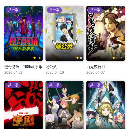
共一季
共一季
共一季
10
8
6.25
怪奇物语：1985故事集
蒲公英
百鬼夜行抄
2026-04-23
2026-04-16
2026-04-07
共一季
共一季
共一季