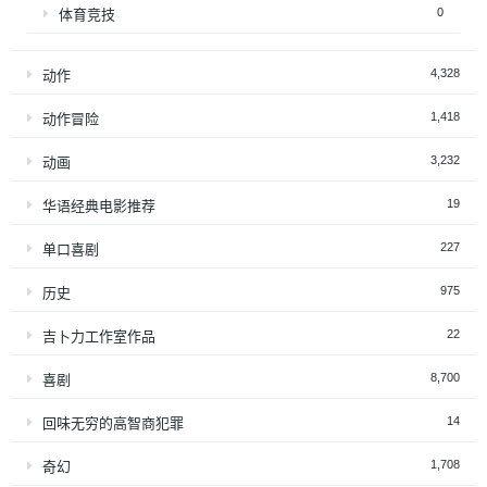
0
体育竞技
4,328
动作
1,418
动作冒险
3,232
动画
19
华语经典电影推荐
227
单口喜剧
975
历史
22
吉卜力工作室作品
8,700
喜剧
14
回味无穷的高智商犯罪
1,708
奇幻