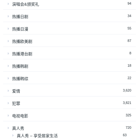
94
演唱会&颁奖礼
34
热播日剧
55
热播日漫
87
热播欧美剧
8
热播港台剧
18
热播韩剧
22
热播韩综
3,620
爱情
3,821
犯罪
325
电视电影
720
真人秀
63
真人秀 – 享受居家生活