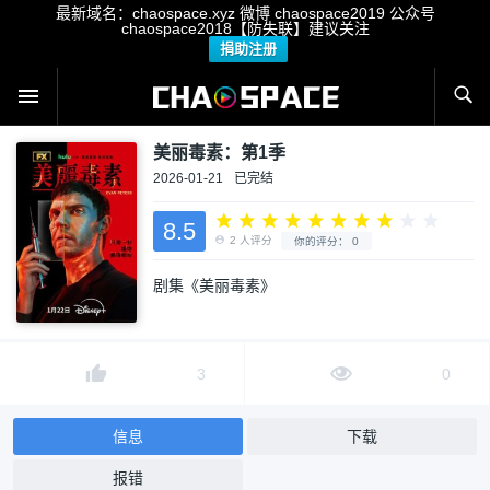
最新域名：chaospace.xyz 微博 chaospace2019 公众号
chaospace2018【防失联】建议关注
捐助注册
美丽毒素：第1季
2026-01-21
已完结
8.5
剧集《美丽毒素》
2
人评分
你的评分：
0
3
0
信息
下载
报错