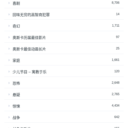
8,706
喜剧
14
回味无穷的高智商犯罪
1,711
奇幻
97
奥斯卡历届最佳影片
25
奥斯卡最佳动画长片
1,661
家庭
120
少儿节目 – 寓教于乐
2,648
恐怖
2,765
悬疑
4,434
惊悚
642
战争