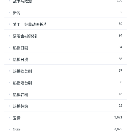
155
战争与政治
2
新闻
39
梦工厂经典动画长片
94
演唱会&颁奖礼
34
热播日剧
55
热播日漫
87
热播欧美剧
8
热播港台剧
18
热播韩剧
22
热播韩综
3,621
爱情
3,822
犯罪