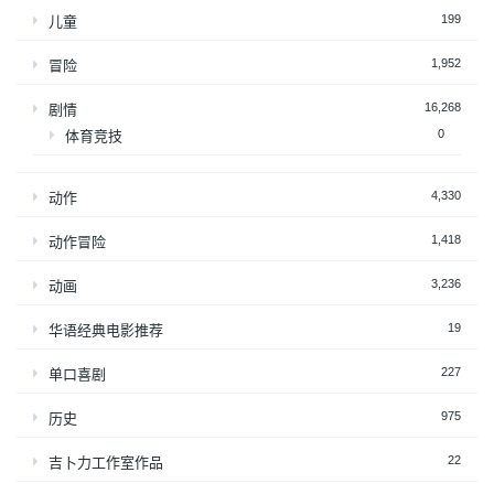
199
儿童
1,952
冒险
16,268
剧情
0
体育竞技
4,330
动作
1,418
动作冒险
3,236
动画
19
华语经典电影推荐
227
单口喜剧
975
历史
22
吉卜力工作室作品