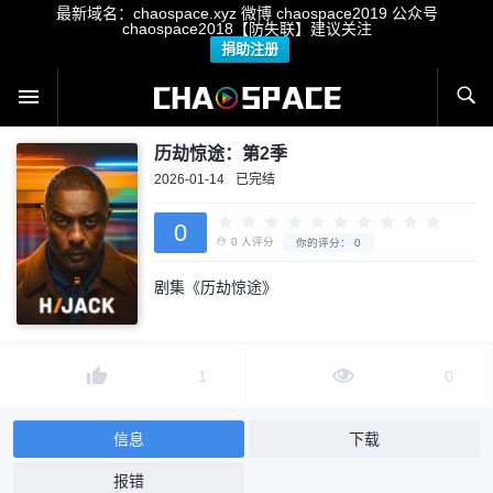
最新域名：chaospace.xyz 微博 chaospace2019 公众号
chaospace2018【防失联】建议关注
捐助注册
历劫惊途：第2季
2026-01-14
已完结
0
剧集《历劫惊途》
0
人评分
你的评分：
0
1
0
信息
下载
报错