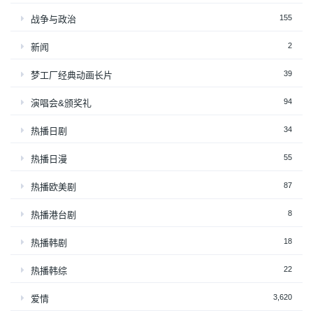
155
战争与政治
2
新闻
39
梦工厂经典动画长片
94
演唱会&颁奖礼
34
热播日剧
55
热播日漫
87
热播欧美剧
8
热播港台剧
18
热播韩剧
22
热播韩综
3,620
爱情