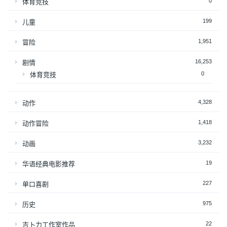
0
体育竞技
199
儿童
1,951
冒险
16,253
剧情
0
体育竞技
4,328
动作
1,418
动作冒险
3,232
动画
19
华语经典电影推荐
227
单口喜剧
975
历史
22
吉卜力工作室作品