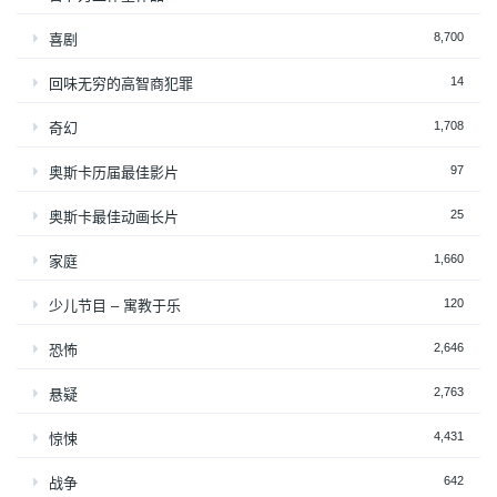
8,700
喜剧
14
回味无穷的高智商犯罪
1,708
奇幻
97
奥斯卡历届最佳影片
25
奥斯卡最佳动画长片
1,660
家庭
120
少儿节目 – 寓教于乐
2,646
恐怖
2,763
悬疑
4,431
惊悚
642
战争