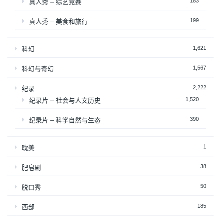
183
真人秀 – 综艺竞赛
199
真人秀 – 美食和旅行
1,621
科幻
1,567
科幻与奇幻
2,222
纪录
1,520
纪录片 – 社会与人文历史
390
纪录片 – 科学自然与生态
1
耽美
38
肥皂剧
50
脱口秀
185
西部