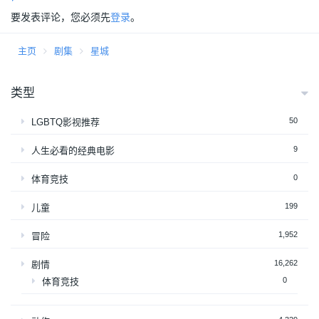
要发表评论，您必须先
登录
。
主页
剧集
星城
类型
50
LGBTQ影视推荐
9
人生必看的经典电影
0
体育竞技
199
儿童
1,952
冒险
16,262
剧情
0
体育竞技