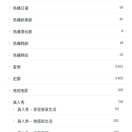
55
热播日漫
87
热播欧美剧
8
热播港台剧
18
热播韩剧
22
热播韩综
3,621
爱情
3,822
犯罪
325
电视电影
720
真人秀
63
真人秀 – 享受居家生活
201
真人秀 – 情感和生活