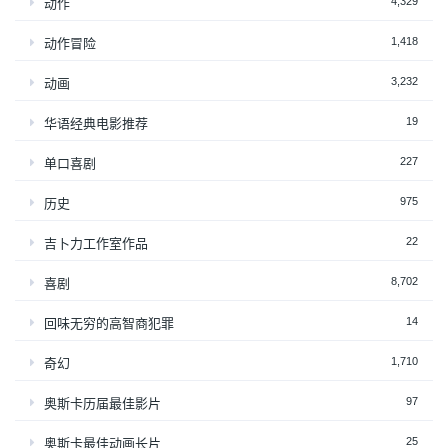
4,329
动作
1,418
动作冒险
3,232
动画
19
华语经典电影推荐
227
单口喜剧
975
历史
22
吉卜力工作室作品
8,702
喜剧
14
回味无穷的高智商犯罪
1,710
奇幻
97
奥斯卡历届最佳影片
25
奥斯卡最佳动画长片