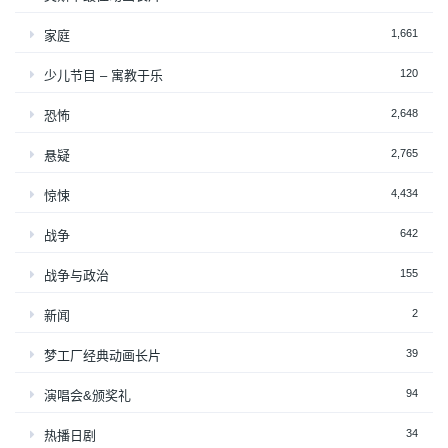
1,661
家庭
120
少儿节目 – 寓教于乐
2,648
恐怖
2,765
悬疑
4,434
惊悚
642
战争
155
战争与政治
2
新闻
39
梦工厂经典动画长片
94
演唱会&颁奖礼
34
热播日剧