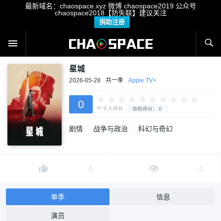
最新域名：chaospace.xyz 微博 chaospace2019 公众号
chaospace2018【防失联】建议关注
捐助注册
星城
2026-05-28
共一季
Apple TV+
0
剧情
战争与政治
科幻与奇幻
0
人评分
你的评分：
0
0
0
单季
信息
演员