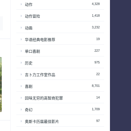
4,328
动作
1,418
动作冒险
3,232
动画
19
华语经典电影推荐
227
单口喜剧
975
历史
22
吉卜力工作室作品
8,701
喜剧
14
回味无穷的高智商犯罪
1,709
奇幻
97
奥斯卡历届最佳影片