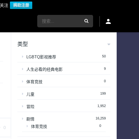
议关注
捐助注册
类型
50
LGBTQ影视推荐
9
人生必看的经典电影
0
体育竞技
199
儿童
1,952
冒险
16,259
剧情
0
体育竞技
0