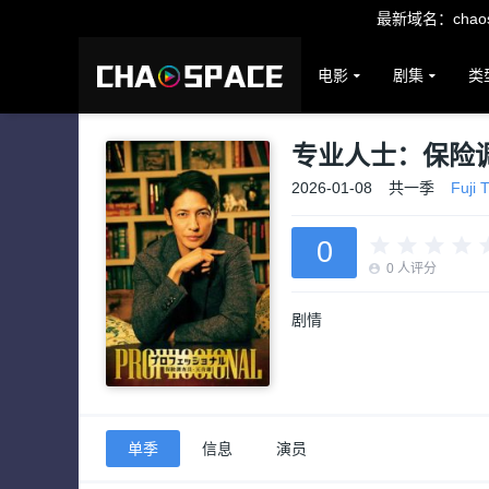
最新域名：chaosp
电影
剧集
类
专业人士：保险
2026-01-08
共一季
Fuji 
0
0
人评分
剧情
单季
信息
演员