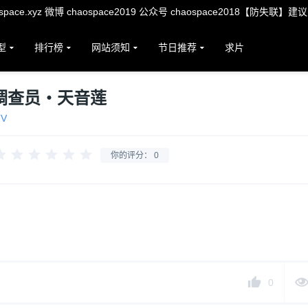
ace.xyz 微博 chaospace2019 公众号 chaospace2018【防失联】建
型
排行榜
网站须知
节日推荐
求片
调查员・天音莲
TV
你的评分：
0
0