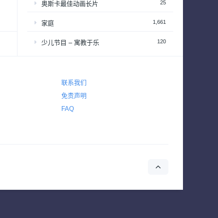
25
奥斯卡最佳动画长片
1,661
家庭
120
少儿节目 – 寓教于乐
2,646
恐怖
2,765
悬疑
联系我们
免责声明
4,431
惊悚
FAQ
642
战争
155
战争与政治
2
新闻
39
梦工厂经典动画长片
94
演唱会&颁奖礼
34
热播日剧