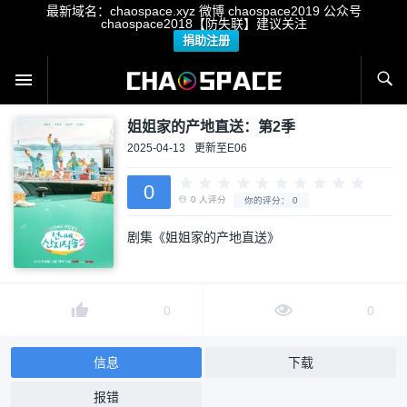
最新域名：chaospace.xyz 微博 chaospace2019 公众号
chaospace2018【防失联】建议关注
捐助注册
姐姐家的产地直送：第2季
2025-04-13
更新至E06
0
剧集《姐姐家的产地直送》
0
人评分
你的评分：
0
0
0
信息
下载
报错