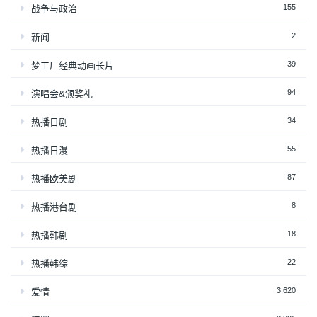
155
战争与政治
2
新闻
39
梦工厂经典动画长片
94
演唱会&颁奖礼
34
热播日剧
55
热播日漫
87
热播欧美剧
8
热播港台剧
18
热播韩剧
22
热播韩综
3,620
爱情