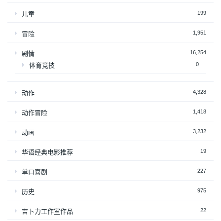
199
儿童
1,951
冒险
16,254
剧情
0
体育竞技
4,328
动作
1,418
动作冒险
3,232
动画
19
华语经典电影推荐
227
单口喜剧
975
历史
22
吉卜力工作室作品