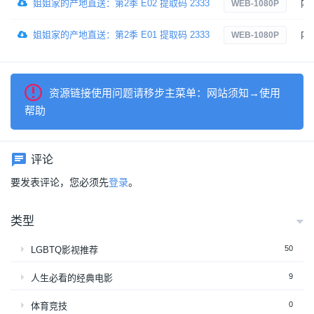
姐姐家的产地直送：第2季 E02 提取码 2333
内
WEB-1080P
姐姐家的产地直送：第2季 E01 提取码 2333
内
WEB-1080P
资源链接使用问题请移步主菜单：网站须知→使用
帮助
评论
要发表评论，您必须先
登录
。
类型
50
LGBTQ影视推荐
9
人生必看的经典电影
0
体育竞技