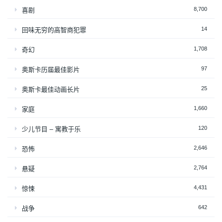
8,700
喜剧
14
回味无穷的高智商犯罪
1,708
奇幻
97
奥斯卡历届最佳影片
25
奥斯卡最佳动画长片
1,660
家庭
120
少儿节目 – 寓教于乐
2,646
恐怖
2,764
悬疑
4,431
惊悚
642
战争