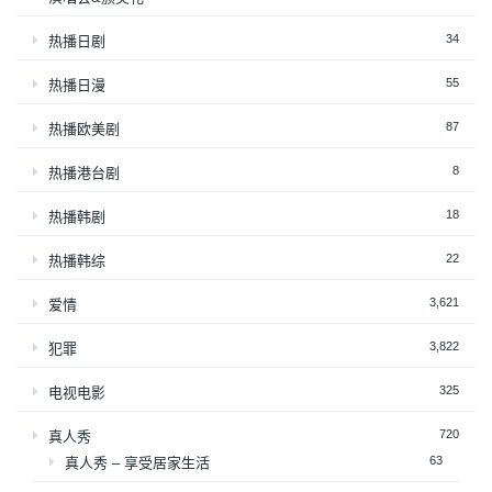
34
热播日剧
55
热播日漫
87
热播欧美剧
8
热播港台剧
18
热播韩剧
22
热播韩综
3,621
爱情
3,822
犯罪
325
电视电影
720
真人秀
63
真人秀 – 享受居家生活