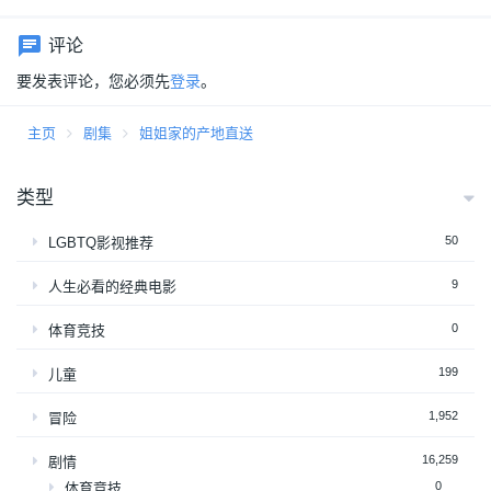
评论
要发表评论，您必须先
登录
。
主页
剧集
姐姐家的产地直送
类型
50
LGBTQ影视推荐
9
人生必看的经典电影
0
体育竞技
199
儿童
1,952
冒险
16,259
剧情
0
体育竞技