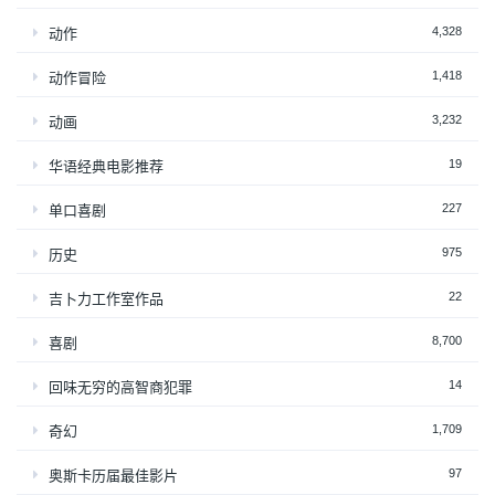
4,328
动作
1,418
动作冒险
3,232
动画
19
华语经典电影推荐
227
单口喜剧
975
历史
22
吉卜力工作室作品
8,700
喜剧
14
回味无穷的高智商犯罪
1,709
奇幻
97
奥斯卡历届最佳影片