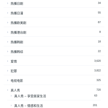
34
热播日剧
55
热播日漫
87
热播欧美剧
8
热播港台剧
18
热播韩剧
22
热播韩综
3,620
爱情
3,822
犯罪
325
电视电影
720
真人秀
63
真人秀 – 享受居家生活
201
真人秀 – 情感和生活