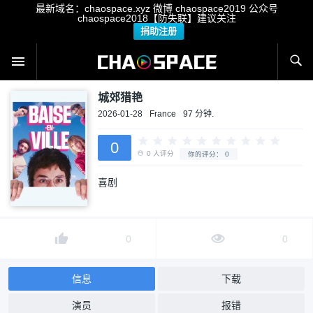
最新域名：chaospace.xyz 微博 chaospace2019 公众号
chaospace2018【防失联】建议关注
捐助注册
城郊猎艳
2026-01-28
France
97 分钟.
0
喜剧
0
人评分
你的评分：
0
0
0
信息
下载
演员
报错