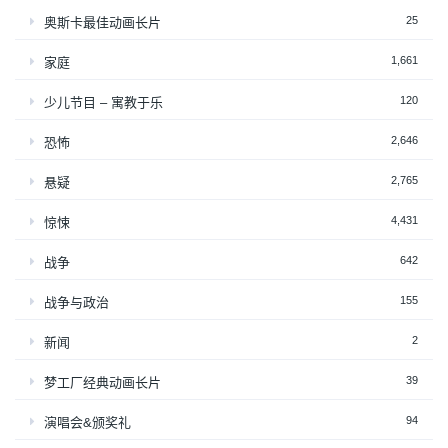
25
奥斯卡最佳动画长片
1,661
家庭
120
少儿节目 – 寓教于乐
2,646
恐怖
2,765
悬疑
4,431
惊悚
642
战争
155
战争与政治
2
新闻
39
梦工厂经典动画长片
94
演唱会&颁奖礼