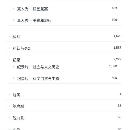
183
真人秀 – 综艺竞赛
199
真人秀 – 美食和旅行
1,620
科幻
1,567
科幻与奇幻
2,222
纪录
1,520
纪录片 – 社会与人文历史
390
纪录片 – 科学自然与生态
1
耽美
38
肥皂剧
50
脱口秀
185
西部