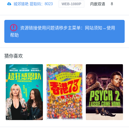
城郊猎艳 提取码：8023
内嵌双语
8
2
WEB-1080P
资源链接使用问题请移步主菜单：网站须知→使用
帮助
猜你喜欢