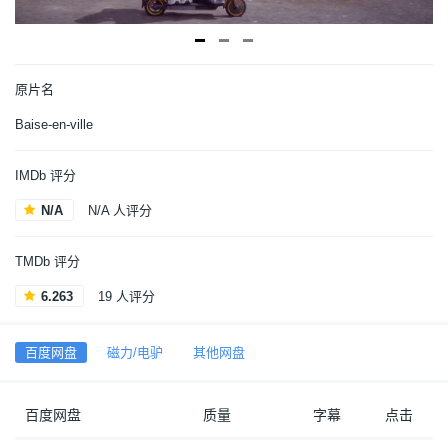
原片名
Baise-en-ville
IMDb 评分
N/A
N/A 人评分
TMDb 评分
6.263
19 人评分
百度网盘
磁力/电驴
其他网盘
百度网盘
质量
字幕
点击
日