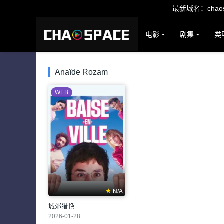
最新域名：chaosp
电影
剧集
类
Anaïde Rozam
WEB
N/A
城郊猎艳
2026-01-28