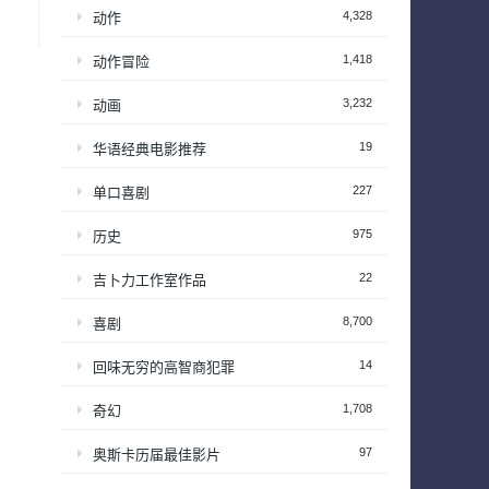
4,328
动作
1,418
动作冒险
3,232
动画
19
华语经典电影推荐
227
单口喜剧
975
历史
22
吉卜力工作室作品
8,700
喜剧
14
回味无穷的高智商犯罪
1,708
奇幻
97
奥斯卡历届最佳影片