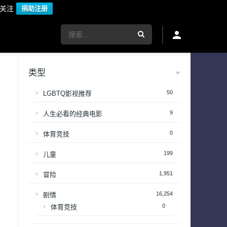
议关注
捐助注册
类型
50
LGBTQ影视推荐
9
人生必看的经典电影
0
体育竞技
199
儿童
1,951
冒险
16,254
剧情
0
体育竞技