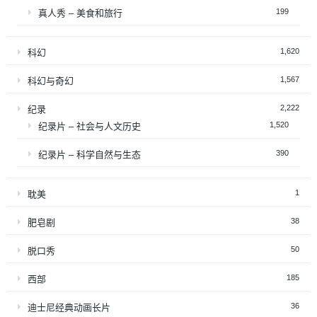
199
真人秀 – 美食和旅行
1,620
科幻
1,567
科幻与奇幻
2,222
纪录
1,520
纪录片 – 社会与人文历史
390
纪录片 – 科学自然与生态
1
耽美
38
肥皂剧
50
脱口秀
185
西部
36
迪士尼经典动画长片