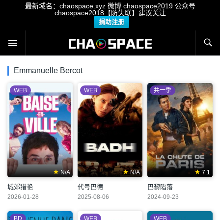
最新域名：chaospace.xyz 微博 chaospace2019 公众号
chaospace2018【防失联】建议关注
捐助注册
Emmanuelle Bercot
WEB
WEB
共一季
N/A
N/A
7.1
城郊猎艳
代号巴德
巴黎陷落
2026-01-28
2025-08-06
2024-09-23
BD
WEB
WEB