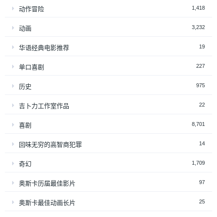
1,418
动作冒险
3,232
动画
19
华语经典电影推荐
227
单口喜剧
975
历史
22
吉卜力工作室作品
8,701
喜剧
14
回味无穷的高智商犯罪
1,709
奇幻
97
奥斯卡历届最佳影片
25
奥斯卡最佳动画长片