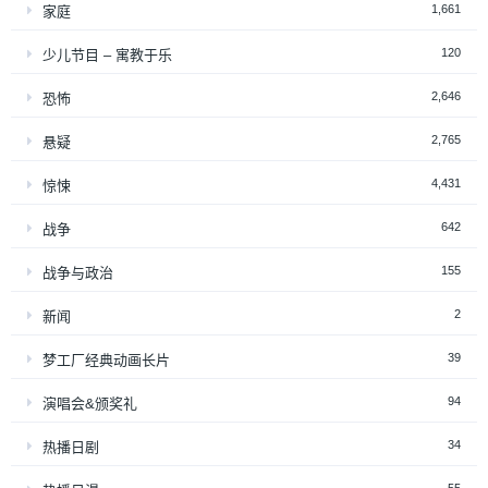
1,661
家庭
120
少儿节目 – 寓教于乐
2,646
恐怖
2,765
悬疑
4,431
惊悚
642
战争
155
战争与政治
2
新闻
39
梦工厂经典动画长片
94
演唱会&颁奖礼
34
热播日剧