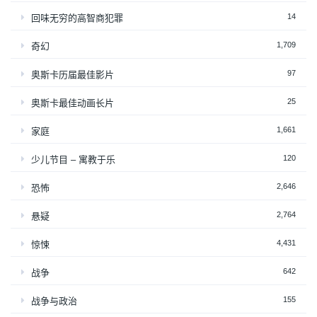
14
回味无穷的高智商犯罪
1,709
奇幻
97
奥斯卡历届最佳影片
25
奥斯卡最佳动画长片
1,661
家庭
120
少儿节目 – 寓教于乐
2,646
恐怖
2,764
悬疑
4,431
惊悚
642
战争
155
战争与政治