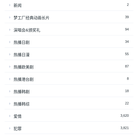
2
新闻
39
梦工厂经典动画长片
94
演唱会&颁奖礼
34
热播日剧
55
热播日漫
87
热播欧美剧
8
热播港台剧
18
热播韩剧
22
热播韩综
3,620
爱情
3,821
犯罪