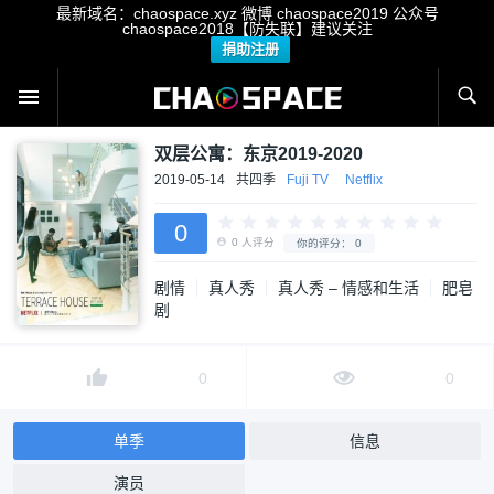
最新域名：chaospace.xyz 微博 chaospace2019 公众号
chaospace2018【防失联】建议关注
捐助注册
双层公寓：东京2019-2020
2019-05-14
共四季
Fuji TV
Netflix
0
剧情
真人秀
真人秀 – 情感和生活
肥皂
0
人评分
你的评分：
0
剧
0
0
单季
信息
演员