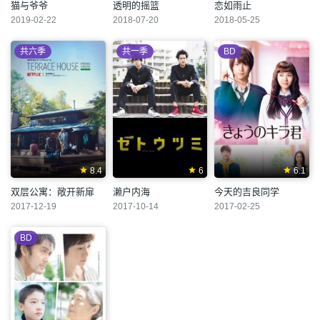
猫与爷爷
透明的摇篮
恋如雨止
2019-02-22
2018-07-20
2018-05-25
共六季
共一季
BD
8.4
6
6.1
双层公寓：敞开新扉
濑户内海
今天的吉良同学
2017-12-19
2017-10-14
2017-02-25
BD