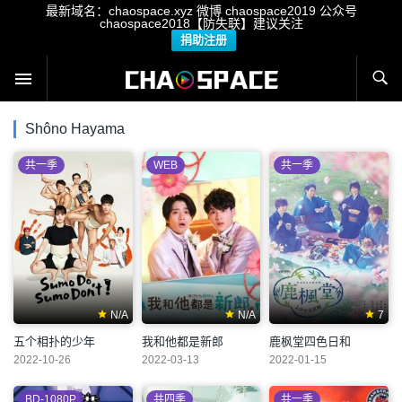
最新域名：chaospace.xyz 微博 chaospace2019 公众号
chaospace2018【防失联】建议关注
捐助注册
Shôno Hayama
共一季
WEB
共一季
N/A
N/A
7
五个相扑的少年
我和他都是新郎
鹿枫堂四色日和
2022-10-26
2022-03-13
2022-01-15
BD-1080P
共四季
共一季