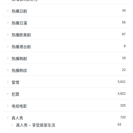
34
热播日剧
55
热播日漫
87
热播欧美剧
8
热播港台剧
18
热播韩剧
22
热播韩综
3,621
爱情
3,822
犯罪
325
电视电影
720
真人秀
63
真人秀 – 享受居家生活