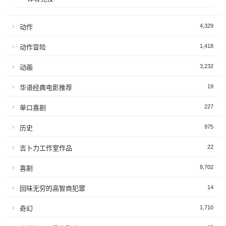
4,329
动作
1,418
动作冒险
3,232
动画
19
华语经典电影推荐
227
单口喜剧
975
历史
22
吉卜力工作室作品
8,702
喜剧
14
回味无穷的高智商犯罪
1,710
奇幻