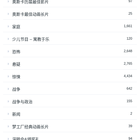
97
奥斯卡历届最佳影片
25
奥斯卡最佳动画长片
1,661
家庭
120
少儿节目 – 寓教于乐
2,648
恐怖
2,765
悬疑
4,434
惊悚
642
战争
155
战争与政治
2
新闻
39
梦工厂经典动画长片
94
演唱会&颁奖礼