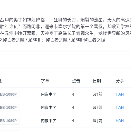
披战甲的奥丁如神般降临……狂舞的长刀，爆裂的流星，无人的高速
谁胜？谁负？而路明非，迎来卡塞尔学院的第一个暑假，却收到学校
王在混沌中睁开双眼，天神奥丁高举长矛俯视众生，龙族世界新的风
者之瞳 / 龙族Ⅱ：悼亡者之瞳 / 龙族II 悼亡者之瞳
量
字幕
点击
日期
分享
内嵌中字
4
6月前
HAN
EB-1080P
内嵌中字
4
6月前
HAN
EB-1080P
内嵌中字
4
6月前
HAN
EB-1080P