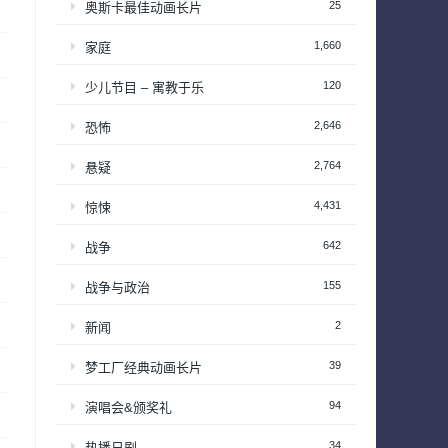
25
奥斯卡最佳动画长片
1,660
家庭
120
少儿节目 – 寓教于乐
2,646
恐怖
2,764
悬疑
4,431
惊悚
642
战争
155
战争与政治
2
新闻
39
梦工厂经典动画长片
94
演唱会&颁奖礼
34
热播日剧