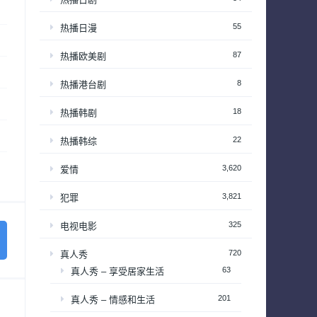
55
热播日漫
87
热播欧美剧
8
热播港台剧
18
热播韩剧
22
热播韩综
3,620
爱情
3,821
犯罪
325
电视电影
720
真人秀
63
真人秀 – 享受居家生活
201
真人秀 – 情感和生活