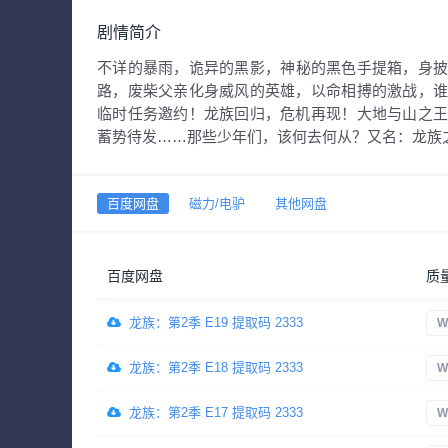
剧情简介
不详的暴雨，诡异的黑影，神秘的黑色手提箱，身
路，废柴父亲化身威风的英雄，以命相搏的激战，
临时任务邀约！龙族回归，危机再现！大地与山之
蓄势待发……那些少年们，该何去何从？又名：龙族之悼亡
百度网盘
磁力/电驴
其他网盘
百度网盘
质
龙族：第2季 E19 提取码 2333
W
龙族：第2季 E18 提取码 2333
W
龙族：第2季 E17 提取码 2333
W