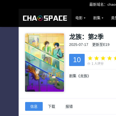
最新域名：chaosp
电影
剧集
类
龙族：第2季
2025-07-17
更新至E19
10
1
人评分
剧集《龙族》
信息
下载
报错