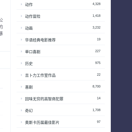
4,328
动作
1,418
动作冒险
公
的
3,232
动画
暴
19
华语经典电影推荐
227
单口喜剧
975
历史
22
吉卜力工作室作品
8,700
喜剧
14
回味无穷的高智商犯罪
1,708
奇幻
97
奥斯卡历届最佳影片