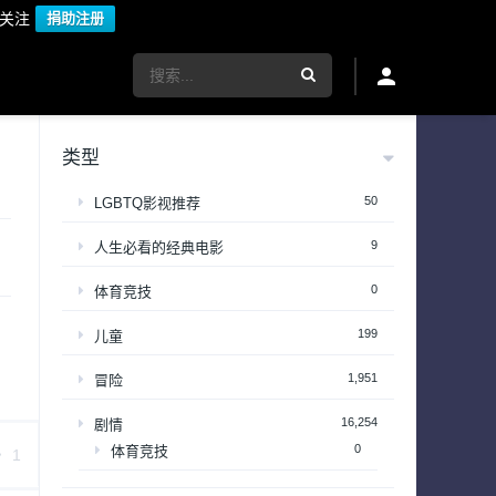
议关注
捐助注册
类型
50
LGBTQ影视推荐
9
人生必看的经典电影
0
体育竞技
199
儿童
1,951
冒险
16,254
剧情
0
体育竞技
1