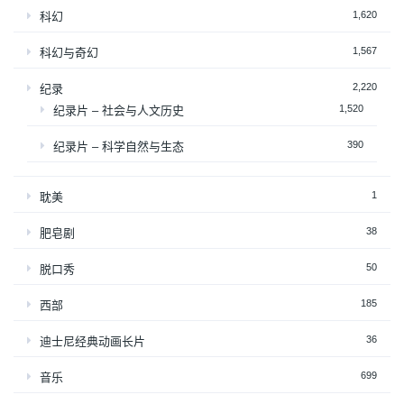
1,620
科幻
1,567
科幻与奇幻
2,220
纪录
1,520
纪录片 – 社会与人文历史
390
纪录片 – 科学自然与生态
1
耽美
38
肥皂剧
50
脱口秀
185
西部
36
迪士尼经典动画长片
699
音乐