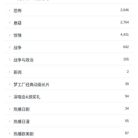
2,646
恐怖
2,764
悬疑
4,431
惊悚
642
战争
155
战争与政治
2
新闻
39
梦工厂经典动画长片
94
演唱会&颁奖礼
34
热播日剧
55
热播日漫
87
热播欧美剧