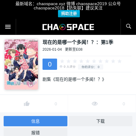
最新域名：chaospace.xyz 微博 chaospace2019 公众号
chaospace2018【防失联】建议关注
捐助注册
现在的是哪一个多闻！？：第1季
2026-01-04
更新至E08
0
剧集《现在的是哪一个多闻！？》
0
人评分
你的评分：
0
0
0
信息
下载
报错