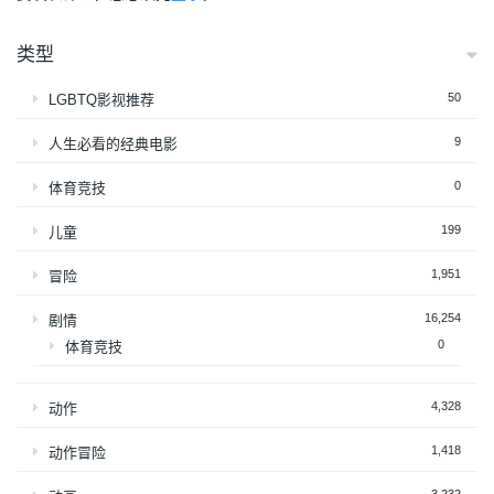
类型
50
LGBTQ影视推荐
9
人生必看的经典电影
0
体育竞技
199
儿童
1,951
冒险
16,254
剧情
0
体育竞技
4,328
动作
1,418
动作冒险