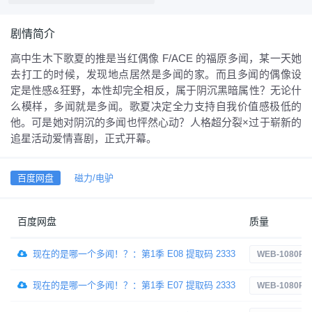
剧情简介
高中生木下歌夏的推是当红偶像 F/ACE 的福原多闻，某一天她
去打工的时候，发现地点居然是多闻的家。而且多闻的偶像设
定是性感&狂野，本性却完全相反，属于阴沉黑暗属性？无论什
么模样，多闻就是多闻。歌夏决定全力支持自我价值感极低的
他。可是她对阴沉的多闻也怦然心动？人格超分裂×过于崭新的
追星活动爱情喜剧，正式开幕。
百度网盘
磁力/电驴
百度网盘
质量
现在的是哪一个多闻！？：第1季 E08 提取码 2333
WEB-1080P
现在的是哪一个多闻！？：第1季 E07 提取码 2333
WEB-1080P