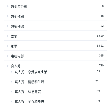
8
热播港台剧
18
热播韩剧
22
热播韩综
3,620
爱情
3,821
犯罪
325
电视电影
720
真人秀
63
真人秀 – 享受居家生活
201
真人秀 – 情感和生活
183
真人秀 – 综艺竞赛
199
真人秀 – 美食和旅行