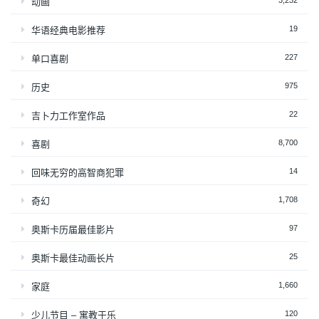
3,232
动画
19
华语经典电影推荐
227
单口喜剧
975
历史
22
吉卜力工作室作品
8,700
喜剧
14
回味无穷的高智商犯罪
1,708
奇幻
97
奥斯卡历届最佳影片
25
奥斯卡最佳动画长片
1,660
家庭
120
少儿节目 – 寓教于乐