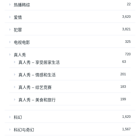
22
热播韩综
3,620
爱情
3,821
犯罪
325
电视电影
720
真人秀
63
真人秀 – 享受居家生活
201
真人秀 – 情感和生活
183
真人秀 – 综艺竞赛
199
真人秀 – 美食和旅行
1,620
科幻
1,567
科幻与奇幻