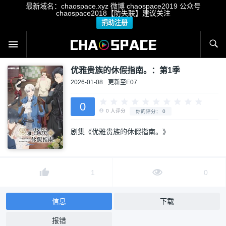
最新域名：chaospace.xyz 微博 chaospace2019 公众号
chaospace2018【防失联】建议关注
捐助注册
优雅贵族的休假指南。：第1季
2026-01-08
更新至E07
0
剧集《优雅贵族的休假指南。》
0
人评分
你的评分：
0
1
0
信息
下载
报错