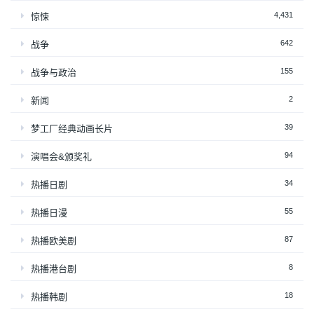
4,431
惊悚
642
战争
155
战争与政治
2
新闻
39
梦工厂经典动画长片
94
演唱会&颁奖礼
34
热播日剧
55
热播日漫
87
热播欧美剧
8
热播港台剧
18
热播韩剧