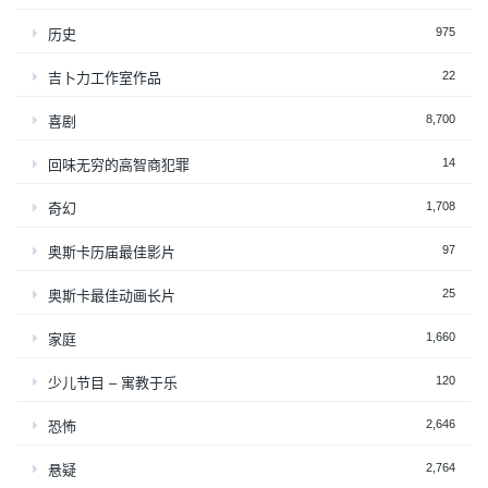
975
历史
22
吉卜力工作室作品
8,700
喜剧
14
回味无穷的高智商犯罪
1,708
奇幻
97
奥斯卡历届最佳影片
25
奥斯卡最佳动画长片
1,660
家庭
120
少儿节目 – 寓教于乐
2,646
恐怖
2,764
悬疑