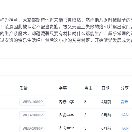
被称为神童，大家都期待他将来能飞黄腾达；然而他八岁时被赋予的
术！范恩因此被认定不配当贵族，被父亲盖上失败的烙印并逐出家门
性的生产系魔术，却蕴藏著只要有材料就什么都能生产、超乎常理的
度过安逸的快乐生活吧！然后这小小的贫穷村落，开始渐渐发展成为
质量
字幕
点击
日期
分享
内嵌中字
8
4月前
青禾
WEB-1080P
内嵌中字
3
6月前
HAN
WEB-1080P
内嵌中字
3
6月前
HAN
WEB-1080P