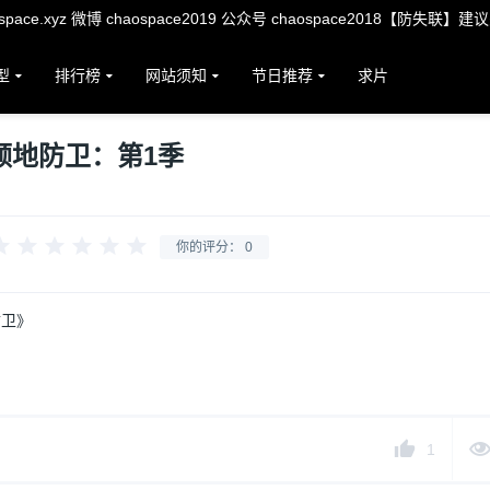
ace.xyz 微博 chaospace2019 公众号 chaospace2018【防失联】建
型
排行榜
网站须知
节日推荐
求片
领地防卫：第1季
你的评分：
0
防卫》
1