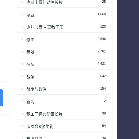
25
奥斯卡最佳动画长片
1,660
家庭
120
少儿节目 – 寓教于乐
2,646
恐怖
2,761
悬疑
4,431
惊悚
642
战争
154
战争与政治
2
新闻
39
梦工厂经典动画长片
94
演唱会&颁奖礼
34
热播日剧