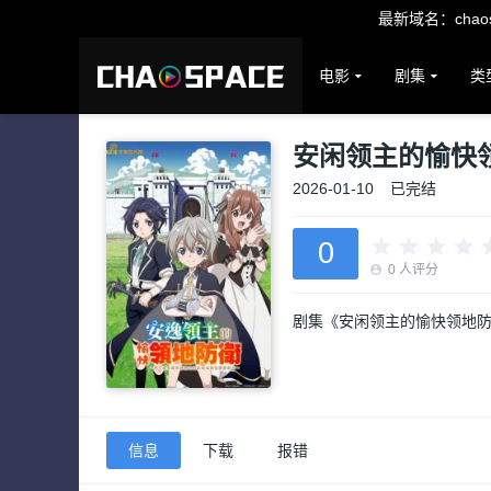
最新域名：chaosp
电影
剧集
类
安闲领主的愉快
2026-01-10
已完结
0
0
人评分
剧集《安闲领主的愉快领地
信息
下载
报错