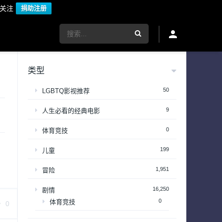
议关注
捐助注册
类型
50
LGBTQ影视推荐
9
人生必看的经典电影
0
体育竞技
199
儿童
1,951
冒险
16,250
剧情
0
体育竞技
0