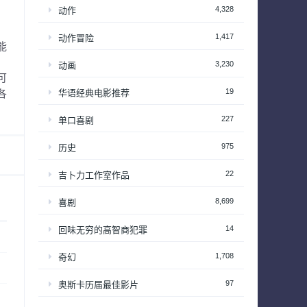
4,328
动作
1,417
动作冒险
能
，
3,230
动画
可
19
华语经典电影推荐
各
227
单口喜剧
975
历史
22
吉卜力工作室作品
8,699
喜剧
14
回味无穷的高智商犯罪
1,708
奇幻
97
奥斯卡历届最佳影片