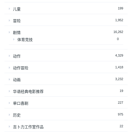
199
儿童
1,952
冒险
16,262
剧情
0
体育竞技
4,329
动作
1,418
动作冒险
3,232
动画
19
华语经典电影推荐
227
单口喜剧
975
历史
22
吉卜力工作室作品