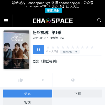
最新域名：chaospace.xyz 微博 chaospace2019 公众号
chaospace2018【防失联】建议关注
捐助注册
粉丝福利：第1季
2026-01-07
更新至E04
0
剧集《粉丝福利》
0
人评分
你的评分：
0
0
0
信息
下载
报错