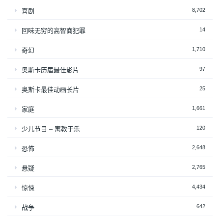
8,702
喜剧
14
回味无穷的高智商犯罪
1,710
奇幻
97
奥斯卡历届最佳影片
25
奥斯卡最佳动画长片
1,661
家庭
120
少儿节目 – 寓教于乐
2,648
恐怖
2,765
悬疑
4,434
惊悚
642
战争