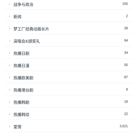
155
战争与政治
2
新闻
39
梦工厂经典动画长片
94
演唱会&颁奖礼
34
热播日剧
55
热播日漫
87
热播欧美剧
8
热播港台剧
18
热播韩剧
22
热播韩综
3,621
爱情