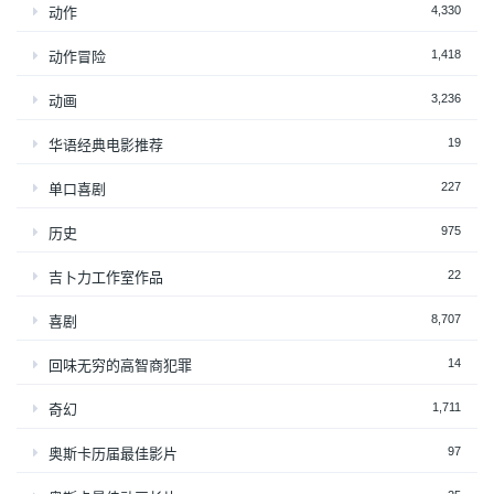
4,330
动作
1,418
动作冒险
3,236
动画
19
华语经典电影推荐
227
单口喜剧
975
历史
22
吉卜力工作室作品
8,707
喜剧
14
回味无穷的高智商犯罪
1,711
奇幻
97
奥斯卡历届最佳影片