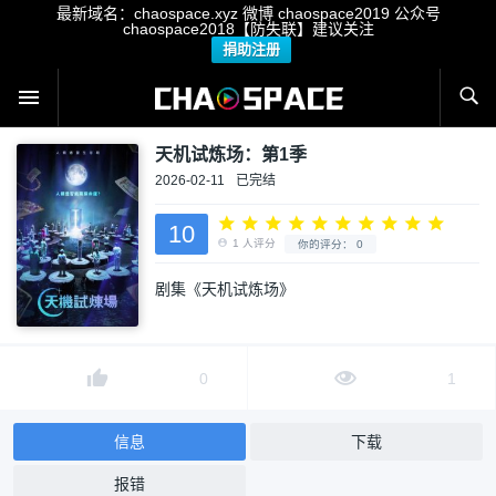
最新域名：chaospace.xyz 微博 chaospace2019 公众号
chaospace2018【防失联】建议关注
捐助注册
天机试炼场：第1季
2026-02-11
已完结
10
剧集《天机试炼场》
1
人评分
你的评分：
0
0
1
信息
下载
报错