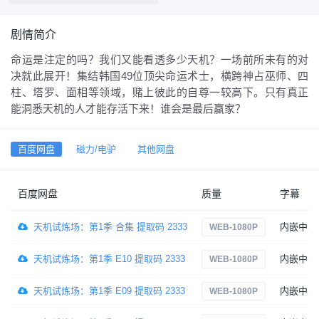
剧情简介
命运是注定的吗？我们又能看透多少天机？一场前所未有的对
决就此展开！集结韩国49位顶尖命运术士，横跨神占巫师、四
柱、塔罗、面相等领域，赌上彼此的自尊一较高下。只有真正
能洞悉天机的人才能存活下来！谁会是最后赢家？
百度网盘
磁力/电驴
其他网盘
百度网盘
质量
字幕
天机试炼场：第1季 合集 提取码 2333
内嵌中字
WEB-1080P
天机试炼场：第1季 E10 提取码 2333
内嵌中字
WEB-1080P
天机试炼场：第1季 E09 提取码 2333
内嵌中字
WEB-1080P