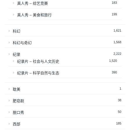
183
真人秀 – 综艺竞赛
199
真人秀 – 美食和旅行
1,621
科幻
1,568
科幻与奇幻
2,222
纪录
1,520
纪录片 – 社会与人文历史
390
纪录片 – 科学自然与生态
1
耽美
38
肥皂剧
50
脱口秀
185
西部