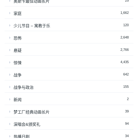
25
奥斯卡最佳动画长片
1,662
家庭
120
少儿节目 – 寓教于乐
2,648
恐怖
2,766
悬疑
4,435
惊悚
642
战争
155
战争与政治
2
新闻
39
梦工厂经典动画长片
94
演唱会&颁奖礼
34
热播日剧