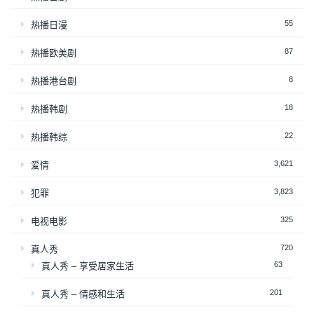
55
热播日漫
87
热播欧美剧
8
热播港台剧
18
热播韩剧
22
热播韩综
3,621
爱情
3,823
犯罪
325
电视电影
720
真人秀
63
真人秀 – 享受居家生活
201
真人秀 – 情感和生活