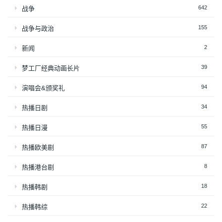
642
战争
155
战争与政治
2
新闻
39
梦工厂经典动画长片
94
演唱会&颁奖礼
34
热播日剧
55
热播日漫
87
热播欧美剧
8
热播港台剧
18
热播韩剧
22
热播韩综