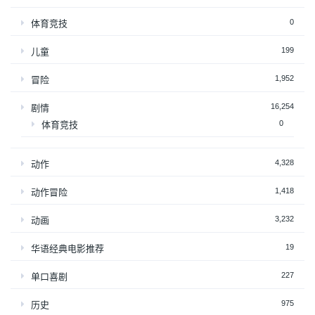
0
体育竞技
199
儿童
1,952
冒险
16,254
剧情
0
体育竞技
4,328
动作
1,418
动作冒险
3,232
动画
19
华语经典电影推荐
227
单口喜剧
975
历史