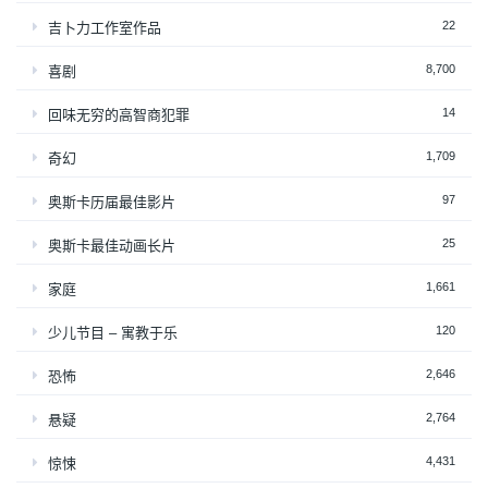
22
吉卜力工作室作品
8,700
喜剧
14
回味无穷的高智商犯罪
1,709
奇幻
97
奥斯卡历届最佳影片
25
奥斯卡最佳动画长片
1,661
家庭
120
少儿节目 – 寓教于乐
2,646
恐怖
2,764
悬疑
4,431
惊悚