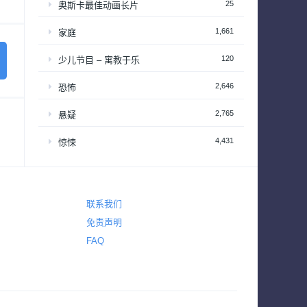
25
奥斯卡最佳动画长片
1,661
家庭
120
少儿节目 – 寓教于乐
2,646
恐怖
2,765
悬疑
4,431
惊悚
642
战争
155
战争与政治
联系我们
免责声明
2
新闻
FAQ
39
梦工厂经典动画长片
94
演唱会&颁奖礼
34
热播日剧