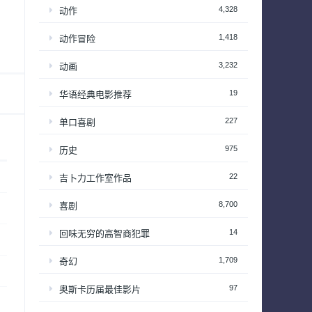
4,328
动作
1,418
动作冒险
3,232
动画
19
华语经典电影推荐
227
单口喜剧
975
历史
22
吉卜力工作室作品
8,700
喜剧
14
回味无穷的高智商犯罪
1,709
奇幻
97
奥斯卡历届最佳影片