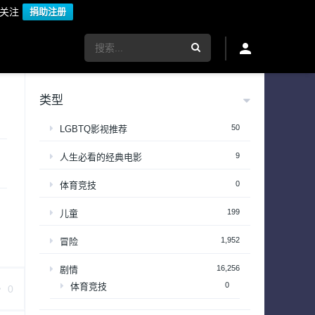
议关注
捐助注册
类型
50
LGBTQ影视推荐
9
人生必看的经典电影
0
体育竞技
199
儿童
1,952
冒险
16,256
剧情
0
体育竞技
0