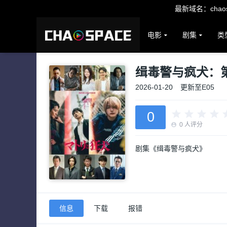
最新域名：chaosp
电影
剧集
类
缉毒警与疯犬：
2026-01-20
更新至E05
0
0
人评分
剧集《缉毒警与疯犬》
信息
下载
报错