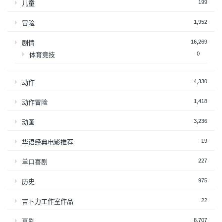
199
儿童
1,952
冒险
16,269
剧情
0
体育竞技
4,330
动作
1,418
动作冒险
3,236
动画
19
华语经典电影推荐
227
单口喜剧
975
历史
22
吉卜力工作室作品
8,707
喜剧