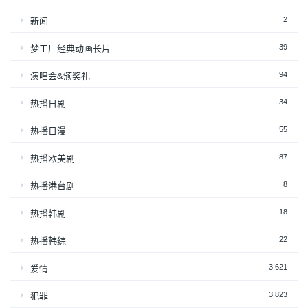
2
新闻
39
梦工厂经典动画长片
94
演唱会&颁奖礼
34
热播日剧
55
热播日漫
87
热播欧美剧
8
热播港台剧
18
热播韩剧
22
热播韩综
3,621
爱情
3,823
犯罪