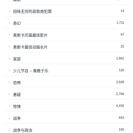
14
回味无穷的高智商犯罪
1,711
奇幻
97
奥斯卡历届最佳影片
25
奥斯卡最佳动画长片
1,662
家庭
120
少儿节目 – 寓教于乐
2,648
恐怖
2,766
悬疑
4,435
惊悚
642
战争
155
战争与政治