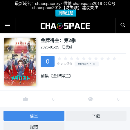
最新域名：chaospace.xyz 微博 chaospace2019 公众号
chaospace2018【防失联】建议关注
捐助注册
金牌得主：第2季
2026-01-25
已完结
0
剧集《金牌得主》
0
人评分
你的评分：
0
0
0
信息
下载
报错