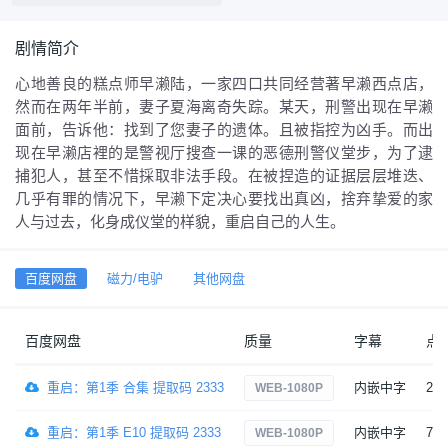
剧情简介
心地善良的糕点师早濑陆，一家四口共同经营著早濑西点店，
然而在两年半前，妻子夏海离奇失踪。某天，刑警出现在早濑
面前，告诉他：找到了您妻子的遗体。且被指控为凶手。而出
现在早濑店裡的是警视厅搜查一课的恶德刑警仪堂步，为了逮
捕犯人，甚至不惜採取非法手段。在被捏造的证据层层堆迭、
几乎有罪的情况下，早濑下定决心要找出真凶，捨弃挚爱的家
人与过去，化身成仪堂的样貌，重启自己的人生。
百度网盘
磁力/电驴
其他网盘
百度网盘
质量
字幕
点
重启：第1季 合集 提取码 2333
内嵌中字
26
WEB-1080P
重启：第1季 E10 提取码 2333
内嵌中字
7
WEB-1080P