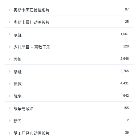
97
奥斯卡历届最佳影片
25
奥斯卡最佳动画长片
1,661
家庭
120
少儿节目 – 寓教于乐
2,646
恐怖
2,765
悬疑
4,431
惊悚
642
战争
155
战争与政治
2
新闻
39
梦工厂经典动画长片