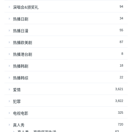
94
演唱会&颁奖礼
34
热播日剧
55
热播日漫
87
热播欧美剧
8
热播港台剧
18
热播韩剧
22
热播韩综
3,621
爱情
3,822
犯罪
325
电视电影
720
真人秀
63