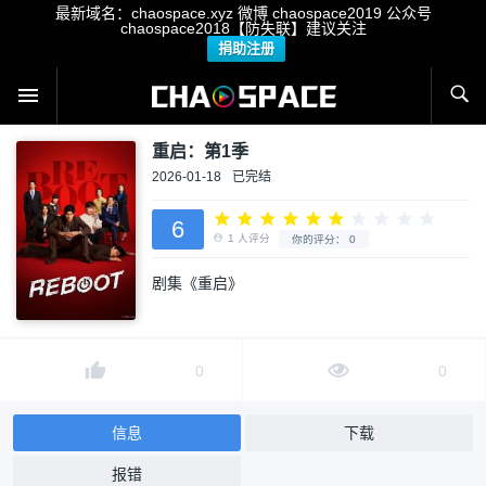
最新域名：chaospace.xyz 微博 chaospace2019 公众号
chaospace2018【防失联】建议关注
捐助注册
重启：第1季
2026-01-18
已完结
6
剧集《重启》
1
人评分
你的评分：
0
0
0
信息
下载
报错