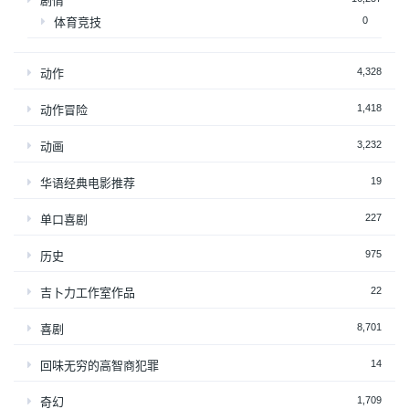
剧情
0
体育竞技
4,328
动作
1,418
动作冒险
3,232
动画
19
华语经典电影推荐
227
单口喜剧
975
历史
22
吉卜力工作室作品
8,701
喜剧
14
回味无穷的高智商犯罪
1,709
奇幻