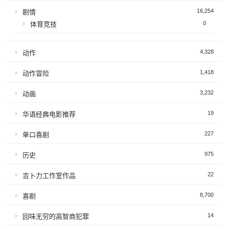
16,254
剧情
0
体育竞技
4,328
动作
1,418
动作冒险
3,232
动画
19
华语经典电影推荐
227
单口喜剧
975
历史
22
吉卜力工作室作品
8,700
喜剧
14
回味无穷的高智商犯罪