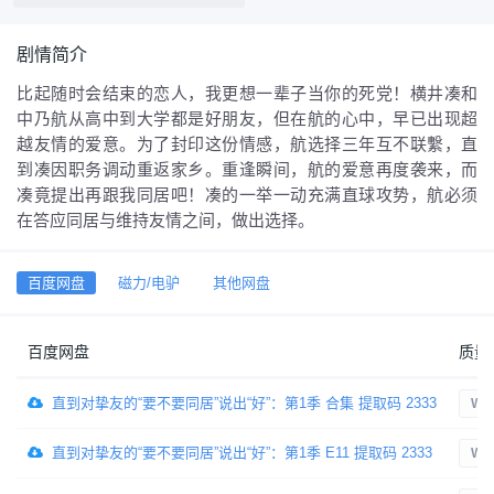
剧情简介
比起随时会结束的恋人，我更想一辈子当你的死党！横井凑和
中乃航从高中到大学都是好朋友，但在航的心中，早已出现超
越友情的爱意。为了封印这份情感，航选择三年互不联繫，直
到凑因职务调动重返家乡。重逢瞬间，航的爱意再度袭来，而
凑竟提出再跟我同居吧！凑的一举一动充满直球攻势，航必须
在答应同居与维持友情之间，做出选择。
百度网盘
磁力/电驴
其他网盘
百度网盘
质量
直到对挚友的“要不要同居”说出“好”：第1季 合集 提取码 2333
WE
直到对挚友的“要不要同居”说出“好”：第1季 E11 提取码 2333
WE