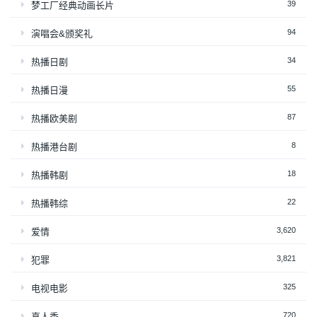
39
梦工厂经典动画长片
94
演唱会&颁奖礼
34
热播日剧
55
热播日漫
87
热播欧美剧
8
热播港台剧
18
热播韩剧
22
热播韩综
3,620
爱情
3,821
犯罪
325
电视电影
720
真人秀