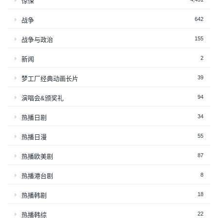
惊悚
642
战争
155
战争与政治
2
新闻
39
梦工厂经典动画长片
94
演唱会&颁奖礼
34
热播日剧
55
热播日漫
87
热播欧美剧
8
热播港台剧
18
热播韩剧
22
热播韩综