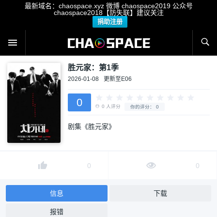
最新域名：chaospace.xyz 微博 chaospace2019 公众号
chaospace2018【防失联】建议关注
捐助注册
胜元家：第1季
2026-01-08
更新至E06
0
剧集《胜元家》
0
人评分
你的评分：
0
0
0
信息
下载
报错