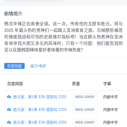
剧情简介
韩式辛辣正在席卷全球。这一次，传奇性的主厨车胜元，将与
2025 年最火热的男神们一起踏上亚洲美食之旅。忘掉那些痛苦
的辣度挑战和可怕的史高维尔指标吧！当这群火热男神在亚洲
各地寻找大胆又多元的风味时，只有一个问题：他们能否找到
足以征服韩国辣味爱好者味蕾的辛辣热度？
百度网盘
磁力/电驴
百度网盘
质量
字幕
胜元家：第1季 E06 提取码 2333
内嵌中字
7
WEB-1080P
胜元家：第1季 E05 提取码 2333
内嵌中字
7
WEB-1080P
胜元家：第1季 E04 提取码 2333
内嵌中字
6
WEB-1080P