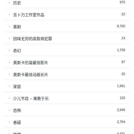
975
历史
22
吉卜力工作室作品
8,700
喜剧
14
回味无穷的高智商犯罪
1,709
奇幻
97
奥斯卡历届最佳影片
25
奥斯卡最佳动画长片
1,661
家庭
120
少儿节目 – 寓教于乐
2,646
恐怖
2,764
悬疑
4,431