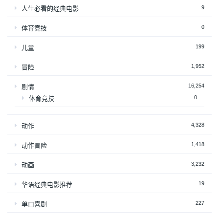
9
人生必看的经典电影
0
体育竞技
199
儿童
1,952
冒险
16,254
剧情
0
体育竞技
4,328
动作
1,418
动作冒险
3,232
动画
19
华语经典电影推荐
227
单口喜剧