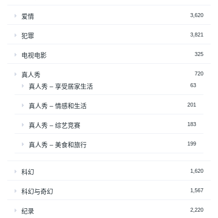
3,620
爱情
3,821
犯罪
325
电视电影
720
真人秀
63
真人秀 – 享受居家生活
201
真人秀 – 情感和生活
183
真人秀 – 综艺竞赛
199
真人秀 – 美食和旅行
1,620
科幻
1,567
科幻与奇幻
2,220
纪录