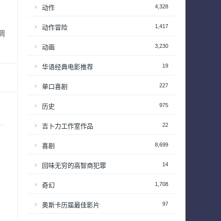
4,328
动作
1,417
动作冒险
调
3,230
动画
19
华语经典电影推荐
227
单口喜剧
975
历史
22
吉卜力工作室作品
8,699
喜剧
14
回味无穷的高智商犯罪
1,708
奇幻
97
奥斯卡历届最佳影片