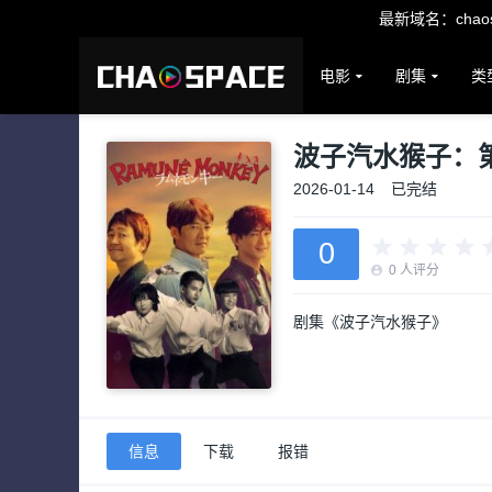
最新域名：chaosp
电影
剧集
类
波子汽水猴子：
2026-01-14
已完结
0
0
人评分
剧集《波子汽水猴子》
信息
下载
报错