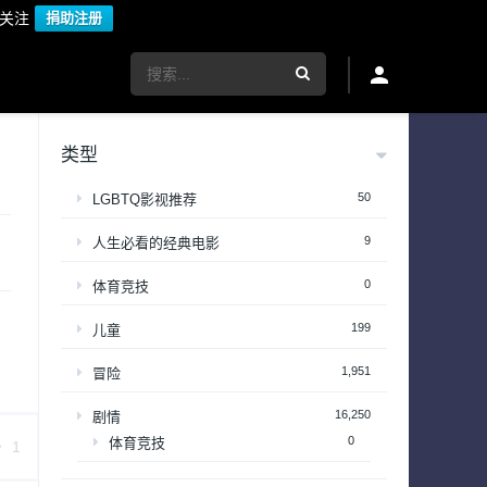
议关注
捐助注册
类型
50
LGBTQ影视推荐
9
人生必看的经典电影
0
体育竞技
199
儿童
1,951
冒险
16,250
剧情
0
体育竞技
1