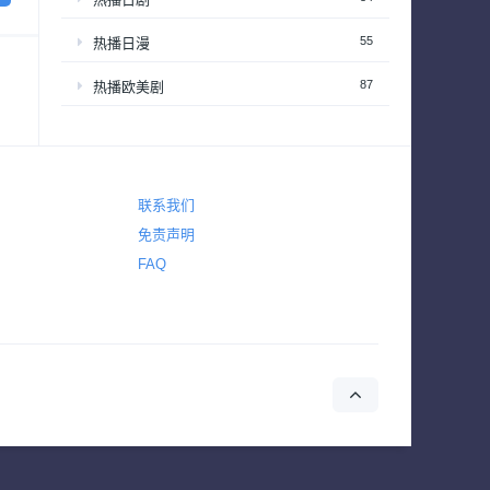
55
热播日漫
87
热播欧美剧
8
热播港台剧
18
热播韩剧
联系我们
22
热播韩综
免责声明
3,620
爱情
FAQ
3,821
犯罪
325
电视电影
720
真人秀
63
真人秀 – 享受居家生活
201
真人秀 – 情感和生活