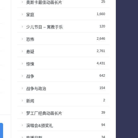
25
奥斯卡最佳动画长片
1,660
家庭
120
少儿节目 – 寓教于乐
2,646
恐怖
2,761
悬疑
4,431
惊悚
642
战争
154
战争与政治
2
新闻
39
梦工厂经典动画长片
94
演唱会&颁奖礼
34
热播日剧