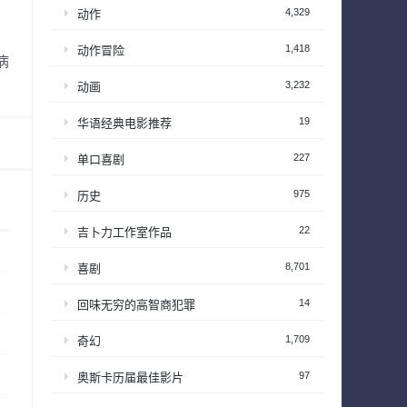
4,329
动作
1,418
动作冒险
病
3,232
动画
19
华语经典电影推荐
227
单口喜剧
975
历史
22
吉卜力工作室作品
8,701
喜剧
14
回味无穷的高智商犯罪
1,709
奇幻
97
奥斯卡历届最佳影片