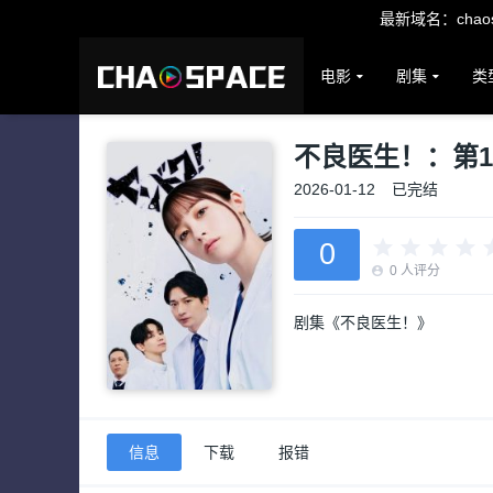
最新域名：chaosp
电影
剧集
类
不良医生！：第
2026-01-12
已完结
0
0
人评分
剧集《不良医生！》
信息
下载
报错