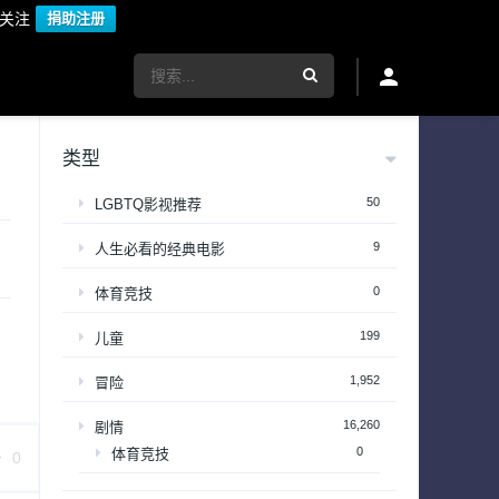
议关注
捐助注册
类型
50
LGBTQ影视推荐
9
人生必看的经典电影
0
体育竞技
199
儿童
1,952
冒险
16,260
剧情
0
体育竞技
0