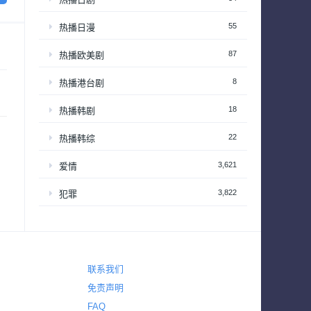
55
热播日漫
87
热播欧美剧
8
热播港台剧
18
热播韩剧
22
热播韩综
3,621
爱情
3,822
犯罪
325
电视电影
720
真人秀
63
真人秀 – 享受居家生活
联系我们
免责声明
201
真人秀 – 情感和生活
FAQ