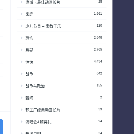
25
奥斯卡最佳动画长片
1,661
家庭
120
少儿节目 – 寓教于乐
2,648
恐怖
2,765
悬疑
4,434
惊悚
642
战争
155
战争与政治
2
新闻
39
梦工厂经典动画长片
94
演唱会&颁奖礼
34
热播日剧