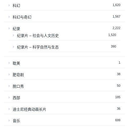
1,620
科幻
1,567
科幻与奇幻
2,222
纪录
1,520
纪录片 – 社会与人文历史
390
纪录片 – 科学自然与生态
1
耽美
38
肥皂剧
50
脱口秀
185
西部
36
迪士尼经典动画长片
699
音乐