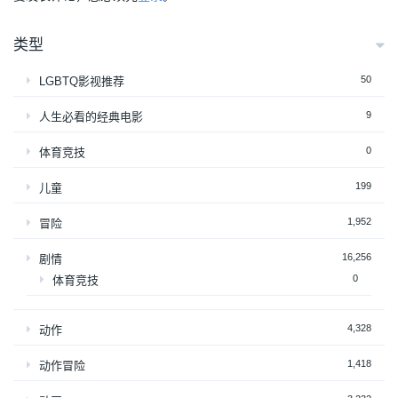
类型
50
LGBTQ影视推荐
9
人生必看的经典电影
0
体育竞技
199
儿童
1,952
冒险
16,256
剧情
0
体育竞技
4,328
动作
1,418
动作冒险