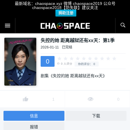
最新域名：chaospace.xyz 微博 chaospace2019 公众号
chaospace2018【防失联】建议关注
捐助注册
失控的她 距离越狱还有xx天：第1季
2026-01-11
已完结
0
剧集《失控的她 距离越狱还有xx天》
0
人评分
你的评分：
0
1
0
信息
下载
报错