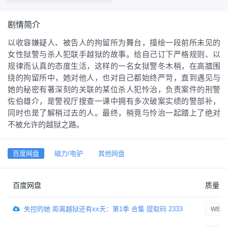
剧情简介
以收容嫌疑人、被告人的拘留所为舞台，描绘一段前所未见的
女性狱警与杀人犯联手越狱的故事。给自己订下严格规则、以
规律而认真的态度生活，这样的一名女狱警冬木梢，在高牆围
绕的拘留所中，她对他人，也对自己都始终严苛，直到遇见与
她的秘密有著深刻的关联的某位杀人犯怜治，负责案件的刑警
佐伯雄介，是警视厅搜查一课中拥有多次破案实绩的警部补，
同时也是了解梢过去的人。最终，梢竟与怜治一起踏上了绝对
不被允许的越狱之路。
百度网盘
磁力/电驴
其他网盘
百度网盘
质量
失控的她 距离越狱还有xx天：第1季 合集 提取码 2333
WEB-