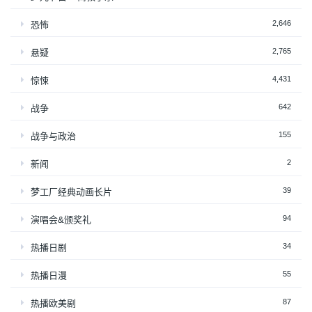
2,646
恐怖
2,765
悬疑
4,431
惊悚
642
战争
155
战争与政治
2
新闻
39
梦工厂经典动画长片
94
演唱会&颁奖礼
34
热播日剧
55
热播日漫
87
热播欧美剧