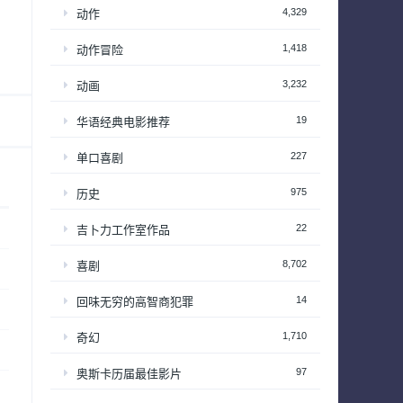
4,329
动作
1,418
动作冒险
3,232
动画
19
华语经典电影推荐
227
单口喜剧
975
历史
22
吉卜力工作室作品
8,702
喜剧
14
回味无穷的高智商犯罪
1,710
奇幻
97
奥斯卡历届最佳影片