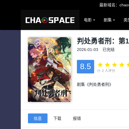
最新域名：chaosp
电影
剧集
类
判处勇者刑：第
2026-01-03
已完结
8.5
2
人评分
剧集《判处勇者刑》
信息
下载
报错