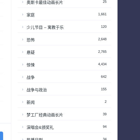
25
奥斯卡最佳动画长片
1,661
家庭
120
少儿节目 – 寓教于乐
2,648
恐怖
2,765
悬疑
4,434
惊悚
642
战争
155
战争与政治
2
新闻
39
梦工厂经典动画长片
94
演唱会&颁奖礼
34
热播日剧