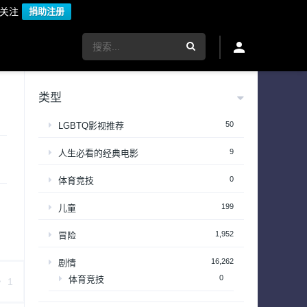
议关注
捐助注册
类型
50
LGBTQ影视推荐
9
人生必看的经典电影
0
体育竞技
199
儿童
1,952
冒险
16,262
剧情
0
体育竞技
1