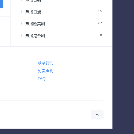
55
热播日漫
87
热播欧美剧
8
热播港台剧
18
热播韩剧
22
热播韩综
联系我们
免责声明
3,621
爱情
FAQ
3,822
犯罪
325
电视电影
720
真人秀
63
真人秀 – 享受居家生活
201
真人秀 – 情感和生活