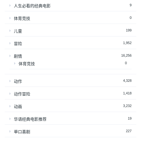
9
人生必看的经典电影
0
体育竞技
199
儿童
1,952
冒险
16,256
剧情
0
体育竞技
4,328
动作
1,418
动作冒险
3,232
动画
19
华语经典电影推荐
227
单口喜剧