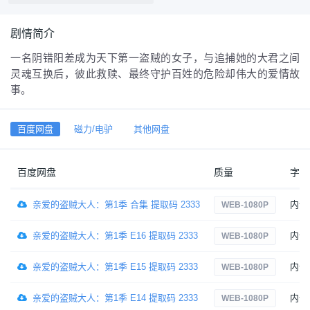
剧情简介
一名阴错阳差成为天下第一盗贼的女子，与追捕她的大君之间
灵魂互换后，彼此救赎、最终守护百姓的危险却伟大的爱情故
事。
百度网盘
磁力/电驴
其他网盘
百度网盘
质量
字幕
亲爱的盗贼大人：第1季 合集 提取码 2333
内嵌
WEB-1080P
亲爱的盗贼大人：第1季 E16 提取码 2333
内嵌
WEB-1080P
亲爱的盗贼大人：第1季 E15 提取码 2333
内嵌
WEB-1080P
亲爱的盗贼大人：第1季 E14 提取码 2333
内嵌
WEB-1080P