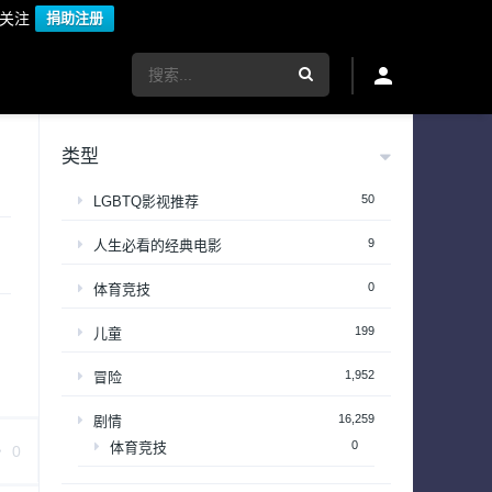
议关注
捐助注册
类型
50
LGBTQ影视推荐
9
人生必看的经典电影
0
体育竞技
199
儿童
1,952
冒险
16,259
剧情
0
体育竞技
0