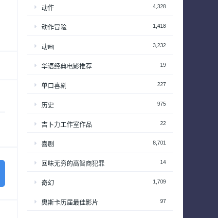
4,328
动作
1,418
动作冒险
3,232
动画
19
华语经典电影推荐
227
单口喜剧
975
历史
22
吉卜力工作室作品
8,701
喜剧
14
回味无穷的高智商犯罪
1,709
奇幻
97
奥斯卡历届最佳影片