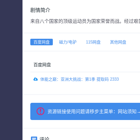
剧情简介
来自八个国家的顶级运动员为国家荣誉而战。经过艰
百度网盘
磁力/电驴
115网盘
其他网盘
百度网盘
体能之巅：亚洲大挑战：第1季 提取码 2333
资源链接使用问题请移步主菜单：网站须知
评论