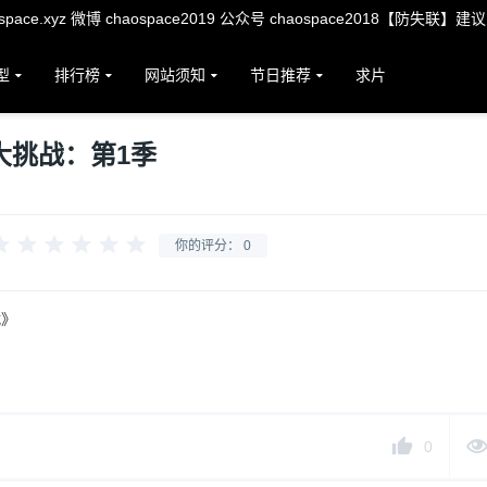
ace.xyz 微博 chaospace2019 公众号 chaospace2018【防失联】建
型
排行榜
网站须知
节日推荐
求片
大挑战：第1季
你的评分：
0
战》
0