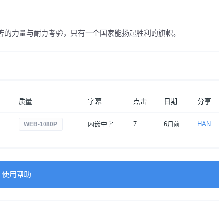
苦的力量与耐力考验，只有一个国家能扬起胜利的旗帜。
质量
字幕
点击
日期
分享
内嵌中字
7
6月前
HAN
WEB-1080P
→使用帮助