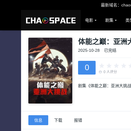
最新域名：chaosp
电影
剧集
类
体能之巅：亚洲
2025-10-28
已完结
0
0
人评分
剧集《体能之巅：亚洲大挑
信息
下载
报错