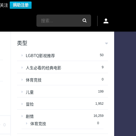
议关注
捐助注册
类型
50
LGBTQ影视推荐
9
人生必看的经典电影
0
体育竞技
199
儿童
1,952
冒险
16,259
剧情
0
体育竞技
0