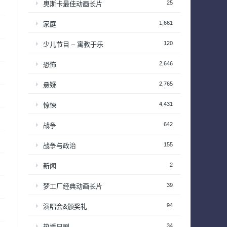
25
奥斯卡最佳动画长片
1,661
家庭
120
少儿节目 – 寓教于乐
2,646
恐怖
2,765
悬疑
4,431
惊悚
642
战争
155
战争与政治
2
新闻
39
梦工厂经典动画长片
94
演唱会&颁奖礼
34
热播日剧