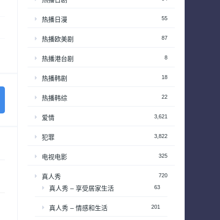
55
热播日漫
87
热播欧美剧
8
热播港台剧
18
热播韩剧
22
热播韩综
3,621
爱情
3,822
犯罪
325
电视电影
720
真人秀
63
真人秀 – 享受居家生活
201
真人秀 – 情感和生活