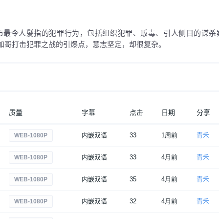
市最令人髮指的犯罪行为，包括组织犯罪、贩毒、引人侧目的谋杀
加哥打击犯罪之战的引爆点，意志坚定，却很复杂。
质量
字幕
点击
日期
分享
内嵌双语
33
1周前
青禾
WEB-1080P
内嵌双语
33
4月前
青禾
WEB-1080P
内嵌双语
35
4月前
青禾
WEB-1080P
内嵌双语
32
4月前
青禾
WEB-1080P