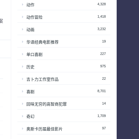
4,328
动作
1,418
动作冒险
案
3,232
动画
19
华语经典电影推荐
227
单口喜剧
975
历史
22
吉卜力工作室作品
8,701
喜剧
14
回味无穷的高智商犯罪
1,709
奇幻
97
奥斯卡历届最佳影片