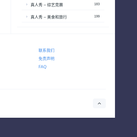
183
真人秀 – 综艺竞赛
199
真人秀 – 美食和旅行
1,620
科幻
1,567
科幻与奇幻
联系我们
2,222
纪录
免责声明
1,520
纪录片 – 社会与人文历史
FAQ
390
纪录片 – 科学自然与生态
1
耽美
38
肥皂剧
50
脱口秀
185
西部