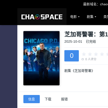
最新域名：chaosp
电影
剧集
类
芝加哥警署：第1
2025-10-01
已完结
0
0
人评分
剧集《芝加哥警署》
信息
下载
报错